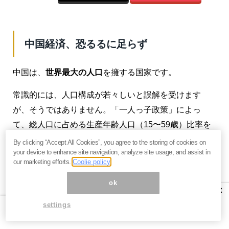
中国経済、恐るるに足らず
中国は、
世界最大の人口
を擁する国家です。
常識的には、人口構成が若々しいと誤解を受けます
が、そうではありません。「一人っ子政策」によっ
て、総人口に占める生産年齢人口（15〜59歳）比率を
高め、経済成長を促進しました。一方では、それが逆
By clicking “Accept All Cookies”, you agree to the storing of cookies on
your device to enhance site navigation, analyze site usage, and assist in
効果になって
「合計特殊出生率」（1人の女性が生涯に
our marketing efforts.
Coolie policy
生む子どもの数）を劇的に引き下げ
ました。これが、
ok
中国経済の命取りになってきました。
×
settings
中国政府は、あまりの急落に危機感を覚えて現在、
発
表を取り止め
ています。2015年の合計特殊出生率