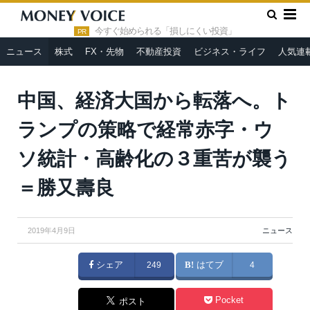
»
»
HOME
ニュース
中国、経済大国から転落へ。トランプの策
略で経常赤字・ウソ統計・高齢化の３重苦が襲う＝勝又壽良
今すぐ始められる「損しにくい投資」
PR
ニュース
株式
FX・先物
不動産投資
ビジネス・ライフ
人気連
中国、経済大国から転落へ。ト
ランプの策略で経常赤字・ウ
ソ統計・高齢化の３重苦が襲う
＝勝又壽良
2019年4月9日
ニュース
シェア
249
はてブ
4
Pocket
ポスト