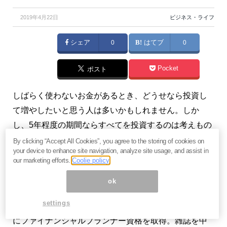
2019年4月22日
ビジネス・ライフ
シェア
0
はてブ
0
Pocket
ポスト
しばらく使わないお金があるとき、どうせなら投資し
て増やしたいと思う人は多いかもしれません。しか
し、5年程度の期間ならすべてを投資するのは考えもの
です。（『
教育貧困にならないために
』川畑明美）
By clicking “Accept All Cookies”, you agree to the storing of cookies on
your device to enhance site navigation, analyze site usage, and assist in
our marketing efforts.
Coolie policy
プロフィール：川畑明美（かわばた あけみ）
ファイナンシャルプランナー。2人の子どもと夫婦の4
ok
人暮らし。子育てをしながらフルタイムで働く傍ら、
settings
投資信託の積立投資で2000万円の資産を構築。2013年
にファイナンシャルプランナー資格を取得。雑誌を中