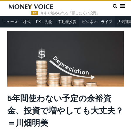
»
»
HOME
ビジネス・ライフ
5年間使わない予定の余裕資金、
投資で増やしても大丈夫？＝川畑明美
今すぐ始められる「損しにくい投資」
PR
ニュース
株式
FX・先物
不動産投資
ビジネス・ライフ
人気連
5年間使わない予定の余裕資
金、投資で増やしても大丈夫？
＝川畑明美