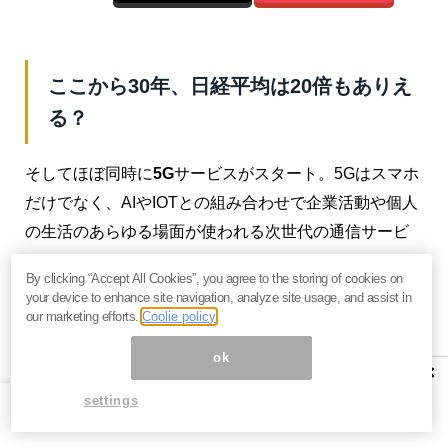
ここから30年、日経平均は20倍もありえ
る？
そしてほぼ同時に
5G
サービスがスタート。5Gはスマホ
だけでなく、AIやIOTとの組み合わせで企業活動や個人
の生活のあらゆる場面が使われる次世代の通信サービ
スです。
By clicking “Accept All Cookies”, you agree to the storing of cookies on
your device to enhance site navigation, analyze site usage, and assist in
人手不足が進む日本ですが、だからこそ
米国の6～7割
our marketing efforts.
Coolie policy
程度しかない生産性を飛躍的に引き上げるチャンス到
ok
来
。
×
settings
生産や販売の現場で生産性の大幅向上が実現できれ
ば、それは株価にも当然反映されてきます。いまその