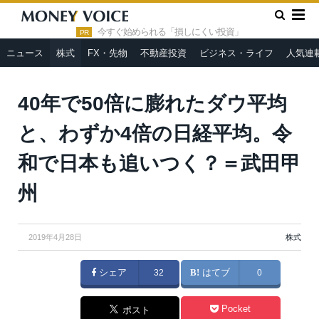
»
»
HOME
株式
40年で50倍に膨れたダウ平均と、わずか4倍の
日経平均。令和で日本も追いつく？＝武田甲州
今すぐ始められる「損しにくい投資」
PR
ニュース
株式
FX・先物
不動産投資
ビジネス・ライフ
人気連
40年で50倍に膨れたダウ平均
と、わずか4倍の日経平均。令
和で日本も追いつく？＝武田甲
州
2019年4月28日
株式
シェア
32
はてブ
0
Pocket
ポスト