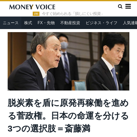
»
»
HOME
ニュース
脱炭素を盾に原発再稼働を進める菅政権。
日本の命運を分ける3つの選択肢＝斎藤満
今すぐ始められる「損しにくい投資」
PR
ニュース
株式
FX・先物
不動産投資
ビジネス・ライフ
人気連
脱炭素を盾に原発再稼働を進め
る菅政権。日本の命運を分ける
3つの選択肢＝斎藤満