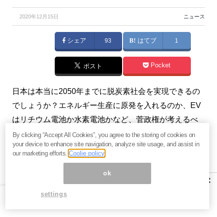
2020年12月15日
ニュース
シェア
93
はてブ
1
Pocket
ポスト
日本は本当に2050年までに脱炭素社会を実現できるの
でしょうか？エネルギー生産に原発を入れるのか、EV
はリチウム電池か水素電池かなど、菅政権が考えるべ
き視点が少なくとも3つあります。（『
マンさんの経済
By clicking “Accept All Cookies”, you agree to the storing of cookies on
your device to enhance site navigation, analyze site usage, and assist in
あらかると
』斎藤満）
our marketing efforts.
Coolie policy
※本記事は有料メルマガ『
マンさんの経済あらかると
』
ok
×
2020年12月14日の抜粋です。ご興味を持たれた方はぜ
settings
ひこの機会にバックナンバー含め
今月すべて無料のお
試し購読
をどうぞ。