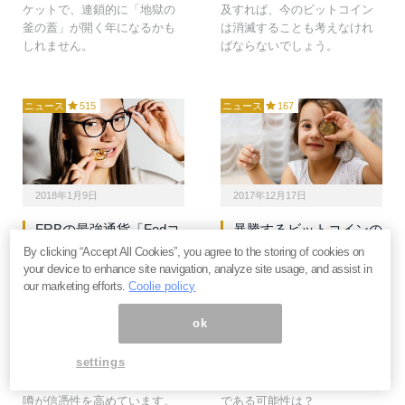
ケットで、連鎖的に「地獄の
及すれば、今のビットコイン
釜の蓋」が開く年になるかも
は消滅することも考えなけれ
しれません。
ばならないでしょう。
ニュース
515
ニュース
167
2018年1月9日
2017年12月17日
FRBの最強通貨「Fedコ
暴騰するビットコインの
イン」とビットコイン、
未来をゴールドマンと
By clicking “Accept All Cookies”, you agree to the storing of cookies on
NSA(米国家安全保障局)
「1%の富裕層」はどう
your device to enhance site navigation, analyze site usage, and assist in
を結ぶ点と線
見ているか？
our marketing efforts.
Coolie policy
暗号通貨市場が急拡大する
株式、債券、不動産…どの国
ok
中、中央銀行システムを守る
のどの市場も高値水準にある
ためにブロックチェーンベー
中、もしバブルが弾けたら富
settings
スの「フェドコイン
裕層のマネーはどこに逃避す
(Fedcoin)」が発行されるとの
るのか？それが仮想通貨市場
噂が信憑性を高めています。
である可能性は？