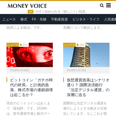
今年もドバイで「世界政府サ
ビットコイン価格はごく少数
»
ミット」が開かれましたが、
のマイナーと大口投資家に操
HOME
『カレイドスコープ』のメルマガ
今すぐ始められる「損しにくい投資」
日本ではマスコミの沈黙によ
作されています。市場に出回
PR
って知られていません。今年
る量が極端に少ない理由とと
ニュース
株式
FX・先物
不動産投資
ビジネス・ライフ
人気連
のテーマは「人工知能（AI）
もに、その仕組みと次の暴落
政府による統治」です。
危機について解説します。
ニュース
372
ニュース
291
2018年1月28日
2018年1月18日
ビットコイン「ガチホ時
仮想通貨急落はシナリオ
代の終焉」と計画的急
通り？ 国際決済銀行
落。株式市場の連鎖崩壊
「法定デジタル通貨」の
は起こるか？
深層に迫る
現在のビットコインはあくま
国際的な法定デジタル通貨を
で「疑似餌」です。2018年
発行しようとする動きが活発
は、暗号通貨市場と株式マー
化しています。もしこれが普