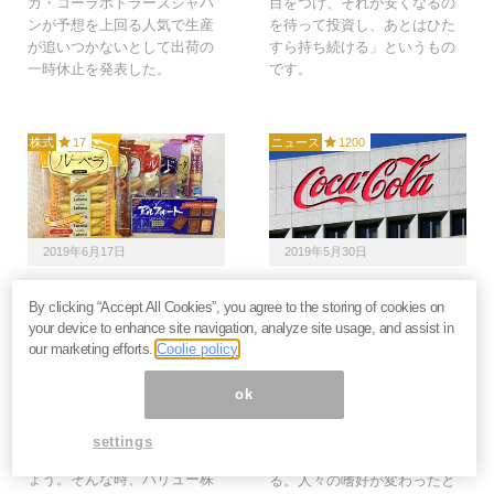
カ・コーラボトラーズジャパ
目をつけ、それが安くなるの
ンが予想を上回る人気で生産
を待って投資し、あとはひた
が追いつかないとして出荷の
すら持ち続ける」というもの
一時休止を発表した。
です。
株式
17
ニュース
1200
2019年6月17日
2019年5月30日
ブルボンはコカ・コーラ
コカ・コーラ、世界的な
By clicking “Accept All Cookies”, you agree to the storing of cookies on
になりうるか？消費増税
砂糖離れに大苦戦。「健
your device to enhance site navigation, analyze site usage, and assist in
でも買われる「消費独占
康志向」に乗れない企業
our marketing efforts.
Coolie policy
型企業」を狙え＝栫井駿
は潰れていく＝鈴木傾城
介
コカ・コーラ社は莫大な広告
ok
2019年10月に消費税が予定通
費をかけて主力のコーラを宣
り増税されると、消費者は財
伝しているが、炭酸飲料は世
settings
布の紐をますます締めるでし
界的に売れなくなってきてい
ょう。そんな時、バリュー株
る。人々の嗜好が変わったと