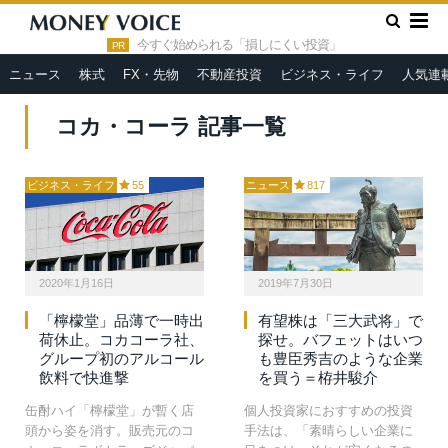
»
HOME
コカ・コーラ
今すぐ始められる「損しにくい投資」
PR
ニュース
株式
FX・先物
不動産投資
ビジネス・ライフ
人気連
コカ・コーラ 記事一覧
ビジネス・ライフ
55
ニュース
817
2020年1月16日
2019年7月30日
「檸檬堂」品薄で一時出
有望株は「三大武将」で
荷休止。コカコーラ社、
探せ。バフェットはいつ
グループ初のアルコール
も豊臣秀吉のような企業
飲料で快進撃
を買う＝栫井駿介
缶酎ハイ「檸檬堂」が暫く店
個人投資家におすすめの投資
頭から姿を消す。販売元のコ
手法は、「素晴らしい企業に