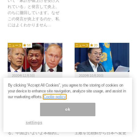
いて「家計が値上げを受け入
れている」と発言して炎上、
のちに撤回しています。なぜ
この発言が炎上するのか、私
にはよくわかりません…
ニュース
58
ニュース
20
2020年12月3日
2020年10月20日
By clicking “Accept All Cookies”, you agree to the storing of cookies on
習近平が戦争準備に本
韓国文政権「金正恩への
your device to enhance site navigation, analyze site usage, and assist in
腰。圧倒的「経済力」に
片思い」で四面楚歌。南
our marketing efforts.
Coolie policy
バイデンもプーチンも屈
北統一で北に飲まれる＝
服する＝江守哲
勝又壽良
ok
覇権国の移行は、軍事的・政
韓国文政権は、南北統一を目
治的なものだけではなく、
指した「世紀の離れ技」を狙
settings
「経済」が大きく関係してい
っている。その第一歩として
る。中国はいよいよ本格的に
主敵を北朝鮮から日本へ変更