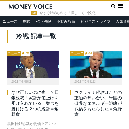
»
HOME
冷戦
今すぐ始められる「損しにくい投資」
PR
ニュース
株式
FX・先物
不動産投資
ビジネス・ライフ
人気連
冷戦 記事一覧
ニュース
70
ニュース
44
2022年6月9日
2022年5月31日
なぜ正しいのに炎上？日
ウクライナ侵攻はただの
銀総裁「家計が値上げを
重油の奪い合い。米国の
受け入れている」発言を
傲慢なエネルギー戦略が
裏付ける２つの統計＝角
戦禍をもたらした＝角野
野實
實
黒田日銀総裁が物価上昇につ