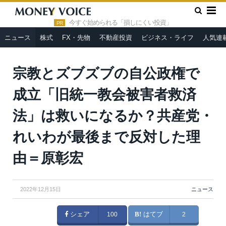
»
»
HOME
ニュース
宗教とズブズブの自公政権で成立「旧統一
教会被害者救済法」は救いになるか？共産党・れいわが最後まで反
今すぐ始められる「損しにくい投資」
PR
対した理由＝原彰宏
ニュース
株式
FX・先物
不動産投資
ビジネス・ライフ
人気連
宗教とズブズブの自公政権で
成立「旧統一教会被害者救済
法」は救いになるか？共産党・
れいわが最後まで反対した理
由＝原彰宏
2022年12月15日
ニュース
シェア
100
はてブ
2