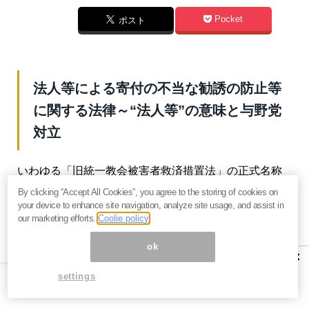
Pocket
ポスト
法人等による寄付の不当な勧誘の防止等
に関する法律～“法人等”の意味と与野党
対立
いわゆる「旧統一教会被害者救済措置法」の正式名称
は「法人等による寄付の不当な勧誘の防止等に関する
By clicking “Accept All Cookies”, you agree to the storing of cookies on
your device to enhance site navigation, analyze site usage, and assist in
法律」になります。
our marketing efforts.
Coolie policy
この「法人等」という表現により、この法律の対象者
ok
×
を宗教法人に絞らず、教会の関係団体と思われる一般
settings
法人にも適用するようになっています。