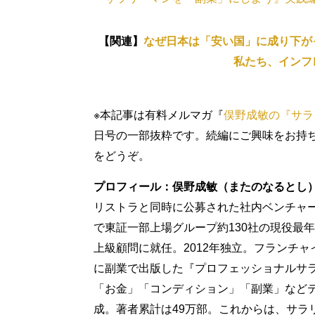
【関連】
なぜ日本は「安い国」に成り下が
私たち、インフ
※本記事は有料メルマガ『
俣野成敏の『サラ
日号の一部抜粋です。続編にご興味をお持
をどうぞ。
プロフィール：俣野成敏（またのなるとし
リストラと同時に公募された社内ベンチャー
で東証一部上場グループ約130社の現役最
上級顧問に就任。2012年独立。フランチ
に副業で出版した『プロフェッショナルサ
「お金」「コンディション」「副業」などテ
成。著者累計は49万部。これからは、サラ