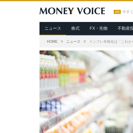
今す
PR
ニュース
株式
FX・先物
不動産
»
»
HOME
ニュース
インフレ本格化は「これか