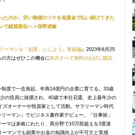
ったのか。安い物価のツケを低賃金で払い続けてきた
レで総貧困化へ＝俣野成敏
リーマンを「副業」にしよう』実践編
』2023年6月25
ちの方はぜひこの機会に
初月すべて無料のお試し購読
）
制度で一念発起。年商14億円の企業に育てる。33歳
年少の役員に抜擢され、40歳で本社召還、史上最年少の
ャイズオーナーや投資家として活動。サラリーマン時代
ラリーマン』でビジネス書作家デビュー。「仕事術」
ーマは多岐にわたり、異分野で10万部超えを3度達
リーマンでも副業やお金の知識向上が不可欠と実感