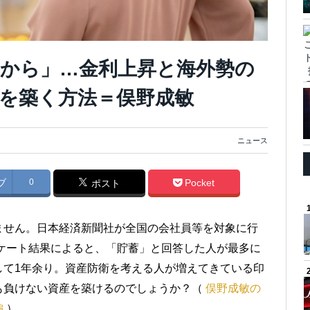
から」…金利上昇と海外勢の
を築く方法＝俣野成敏
ニュース
ブ
0
Pocket
ポスト
ません。日本経済新聞社が全国の会社員等を対象に行
ンケート結果によると、「貯蓄」と回答した人が最多に
して1年余り。資産防衛を考える人が増えてきている印
も負けない資産を築けるのでしょうか？（
俣野成敏の
編
）