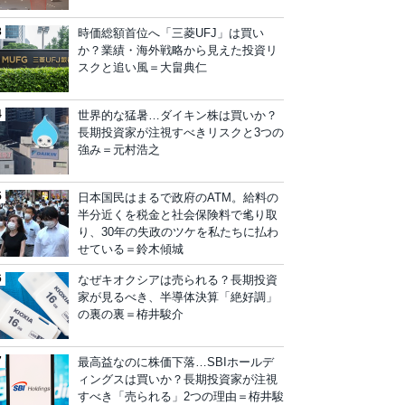
時価総額首位へ「三菱UFJ」は買い
か？業績・海外戦略から見えた投資リ
スクと追い風＝大畠典仁
世界的な猛暑…ダイキン株は買いか？
長期投資家が注視すべきリスクと3つの
強み＝元村浩之
日本国民はまるで政府のATM。給料の
半分近くを税金と社会保険料で毟り取
り、30年の失政のツケを私たちに払わ
せている＝鈴木傾城
なぜキオクシアは売られる？長期投資
家が見るべき、半導体決算「絶好調」
の裏の裏＝栫井駿介
最高益なのに株価下落…SBIホールデ
ィングスは買いか？長期投資家が注視
すべき「売られる」2つの理由＝栫井駿