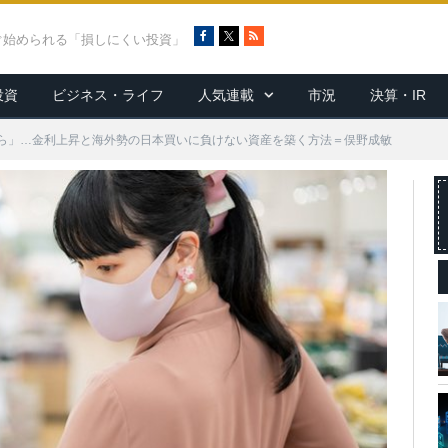
F
X
R
ぐ始められる「損しにくい投資」
a
S
c
S
投資
ビジネス・ライフ
人気連載
市況
決算・IR
e
b
o
ら」…金利上昇と海外勢の日本買いに負けない資産を築く方法＝俣野成敏
o
k