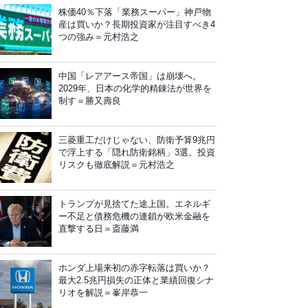
株価40％下落「業務スーパー」神戸物
産は買いか？長期投資家が注目すべき4
つの強み＝元村浩之
中国「レアアース帝国」は崩壊へ。
2029年、日本の化学的精錬法が世界を
制す＝勝又壽良
三菱重工だけじゃない、防衛予算9兆円
で浮上する「隠れ防衛銘柄」3選。投資
リスクも徹底解説＝元村浩之
トランプが見捨てた途上国。エネルギ
ー不足と債務危機の連鎖が欧米金融を
直撃する日＝斎藤満
ホンダ上場来初の赤字転落は買いか？
最大2.5兆円損失の正体と業績回復シナ
リオを解説＝峯岸恭一