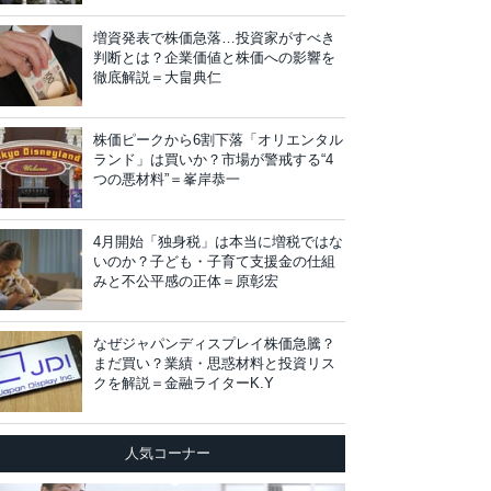
増資発表で株価急落…投資家がすべき
判断とは？企業価値と株価への影響を
徹底解説＝大畠典仁
株価ピークから6割下落「オリエンタル
ランド」は買いか？市場が警戒する“4
つの悪材料”＝峯岸恭一
4月開始「独身税」は本当に増税ではな
いのか？子ども・子育て支援金の仕組
みと不公平感の正体＝原彰宏
なぜジャパンディスプレイ株価急騰？
まだ買い？業績・思惑材料と投資リス
クを解説＝金融ライターK.Y
人気コーナー