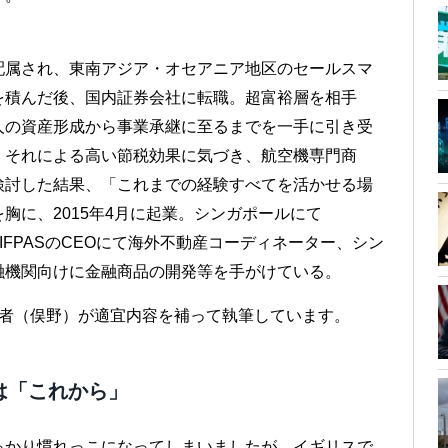
）
配属され、東南アジア・オセアニア地区のセールスマ
を積んだ後、国内証券会社に転職。超富裕層を相手
人の資産形成から事業承継に至るまでを一手に引き受
、それによる高い節税効果に気づき、航空機専門商
検討した結果、「これまでの経験すべてを活かせる場
胸に、2015年4月に起業。シンガポールにて
は、JIFPASのCEOにて海外不動産コーディネーター、シン
融機関向けに金融商品の開発等を手がけている。
筆者（俣野）が適宜内容を補って執筆しています。
は「これから」
っかり慣れっこになってしまいましたが、イギリスで