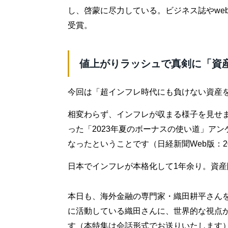
し、啓蒙に尽力している。ビジネス誌やwe
受賞。
値上がりラッシュで真剣に「資
今回は「超インフレ時代にも負けない資産
相変わらず、インフレが収まる様子を見せ
った「2023年夏のボーナスの使い道」ア
なったということです（日経新聞Web版：20
日本でインフレが本格化して1年余り。資
本日も、海外金融の専門家・織田耕平さん
に活動している織田さんに、世界的な視点
す（本特集は会話形式でお送りいたします