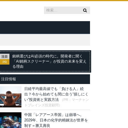
銘柄選びはAI必須の時代に。開発者に聞く
注目
「AI銘柄スクリーナー」が投資の未来を変え
PR
る理由
注目情報
日経平均最高値でも「負ける人」続
出？今から始めても間に合う“損しにく
い”投資術と実践方法
（PR：マーチャン
トブレインズ投資顧問）
中国「レアアース帝国」は崩壊へ。
2029年、日本の化学的精錬法が世界を
制す＝勝又壽良