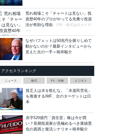
荒れ相場こそ「チャートは見ない」投
資歴40年のプロがやってる先乗り投資
法が有効な理由
（PR：株式会社カイザ
ー）
なぜバフェットは50兆円を握りしめて
動かないのか？最新インタビューから
見えた次の一手＝栫井駿介
アクセスランキング
ニュース
株式
FX・先物
ビジネス
貧乏人は水を飲むな。「水道民営化」
を推進するIMF、次のターゲットは日
本
赤字520億円「資生堂」株は今が買
い？長期投資家が見極めるべき業績悪
化の真因と復活シナリオ＝栫井駿介