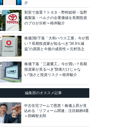
介
割安で放置？トヨタ・野村総研・塩野
義製薬・ベルクの企業価値を長期投資
のプロが分析＝栫井駿介
株価3割下落「大和ハウス工業」今が買
い？長期投資家が知るべき“34.9％減
益”の原因と今後の成長性＝元村浩之
株価下落「三菱重工」今が買い？長期
投資家が見るべき“防衛だけじゃな
い”強さと投資リスク＝栫井駿介
編集部のオススメ記事
中古住宅ブームで恩恵！株価上昇が見
込める「リフォーム関連」注目銘柄4選
＝田嶋智太郎