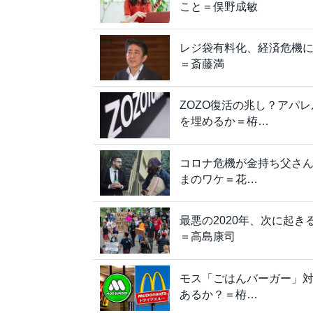
こと＝俣野成敏
レジ袋有料化、経済危機
＝斎藤満
ZOZO復活の兆し？アパ
を埋めるか＝栫…
コロナ危機が金持ち父さ
まのワケ＝花…
最悪の2020年、次に起
＝高島康司
モス「ごはんバーガー」
あるか？＝栫…