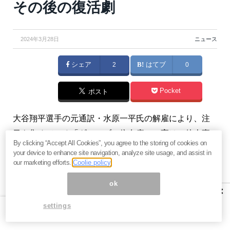
その後の復活劇
2024年3月28日
ニュース
シェア
2
はてブ
0
Pocket
ポスト
大谷翔平選手の元通訳・水原一平氏の解雇により、注
目を集めている「ギャンブル依存症」。実は、他人事
By clicking “Accept All Cookies”, you agree to the storing of cookies on
ではなく誰にでもなる可能性がある。
your device to enhance site navigation, analyze site usage, and assist in
our marketing efforts.
Coolie policy
ベンナビ債務整理が発表した借金の実態調査による
ok
と、4人に1人は借金経験ありとの回答が集まった。主
×
な理由としては、「生活費の補填のため」「住宅・車
settings
の購入費のため」などが上げられる中、「ギャンブル