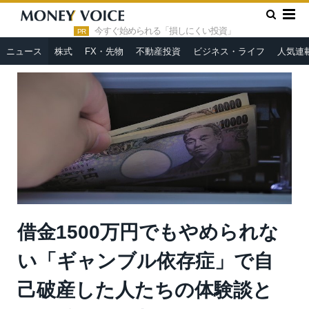
»
»
HOME
ニュース
借金1500万円でもやめられない「ギャン
ブル依存症」で自己破産した人たちの体験談とその後の復活劇
今すぐ始められる「損しにくい投資」
PR
ニュース
株式
FX・先物
不動産投資
ビジネス・ライフ
人気連
借金1500万円でもやめられな
い「ギャンブル依存症」で自
己破産した人たちの体験談と