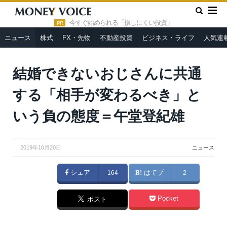
»
»
HOME
ニュース
結婚できないおじさんに共通する「相手が
変わるべき」という負の態度＝午堂登紀雄
今すぐ始められる「損しにくい投資」
PR
ニュース
株式
FX・先物
不動産投資
ビジネス・ライフ
人気連
結婚できないおじさんに共通
する「相手が変わるべき」と
いう負の態度＝午堂登紀雄
2019年10月20日
ニュース
シェア
164
はてブ
2
Pocket
ポスト