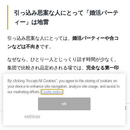
引っ込み思案な人にとって「婚活パーテ
ィー」は地雷
引っ込み思案な人にとっては、
婚活パーティーや合コ
ンなどは不向き
です。
なぜなら、ひとり一人とじっくり話す時間が少なく、
集団で比較され品定めされる場では、
完全なる第一印
象による勝負
だからです。
By clicking “Accept All Cookies”, you agree to the storing of cookies on
your device to enhance site navigation, analyze site usage, and assist in
大人数が横一列で相対的に比べられてしまうので、結
our marketing efforts.
Coolie policy
局
容姿の優れた人やコミュ力が高い人
しか選ばれるこ
ok
とはありません。
×
settings
私も独身時代、友人に誘われて合コンに参加したこと
があります（当時は「ねるとんパーティー」と呼ばれ