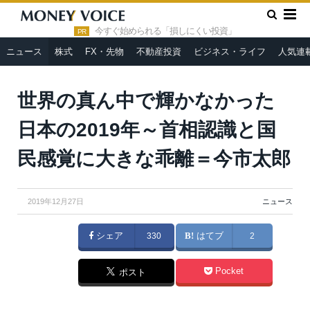
»
»
HOME
ニュース
世界の真ん中で輝かなかった日本の2019
年～首相認識と国民感覚に大きな乖離＝今市太郎
今すぐ始められる「損しにくい投資」
PR
ニュース
株式
FX・先物
不動産投資
ビジネス・ライフ
人気連
世界の真ん中で輝かなかった
日本の2019年～首相認識と国
民感覚に大きな乖離＝今市太郎
2019年12月27日
ニュース
シェア
330
はてブ
2
Pocket
ポスト