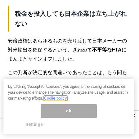
税金を投入しても日本企業は立ち上がれ
ない
安倍政権はあらゆるものを売り渡して日本メーカーの
対米輸出を確保するという、きわめて
不平等なFTA
に
まんまとサインオフしました。
この判断が決定的な間違いであったことは、もう間も
なく明らかになるものと思われます。
By clicking “Accept All Cookies”, you agree to the storing of cookies on
your device to enhance site navigation, analyze site usage, and assist in
さらに言えば、凋落をたどる日本企業の再生のために
our marketing efforts.
Coolie policy
機能すべき官民ファンドもボロボロです。
ok
×
ここ20年、いろいろと名称だけは変更になっています
settings
が、古くはダイエーのお取りつぶし、ルネサスの半導
体もアウト、ジャパンディスプレーは粉飾の嵐で、も