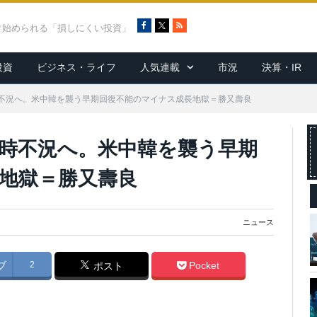
F
X
R
ぐ始められる「損しにくい投資」
a
S
c
S
投資
ビジネス・ライフ
人気連載
市況
決算・IR
e
b
o
不況へ。米中韓を襲う早期回復不能のマイナス成長地獄＝勝又壽良
o
k
時不況へ。米中韓を襲う早期
地獄＝勝又壽良
ニュース
ブ
2
Pocket
ポスト