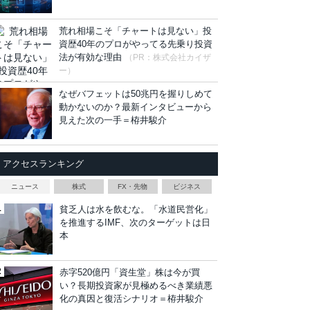
荒れ相場こそ「チャートは見ない」投
資歴40年のプロがやってる先乗り投資
法が有効な理由
（PR：株式会社カイザ
ー）
なぜバフェットは50兆円を握りしめて
動かないのか？最新インタビューから
見えた次の一手＝栫井駿介
アクセスランキング
ニュース
株式
FX・先物
ビジネス
貧乏人は水を飲むな。「水道民営化」
を推進するIMF、次のターゲットは日
本
赤字520億円「資生堂」株は今が買
い？長期投資家が見極めるべき業績悪
化の真因と復活シナリオ＝栫井駿介