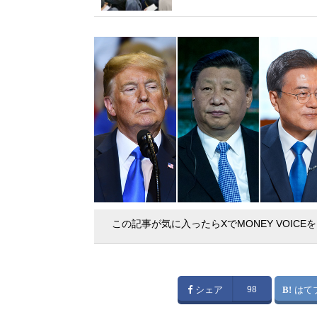
この記事が気に入ったらXでMONEY VOICE
シェア
98
はて