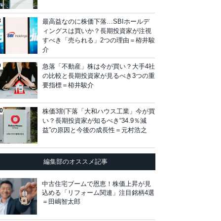
最高益なのに株価下落…SBIホールデ
ィングスは買いか？長期投資家が注視
すべき「売られる」2つの理由＝栫井駿
介
急落「不動産」株は今が買い？大手4社
の比較と長期投資家が見るべき3つの重
要指標＝栫井駿介
株価3割下落「大和ハウス工業」今が買
い？長期投資家が知るべき“34.9％減
益”の原因と今後の成長性＝元村浩之
編集部のオススメ記事
中古住宅ブームで恩恵！株価上昇が見
込める「リフォーム関連」注目銘柄4選
＝田嶋智太郎