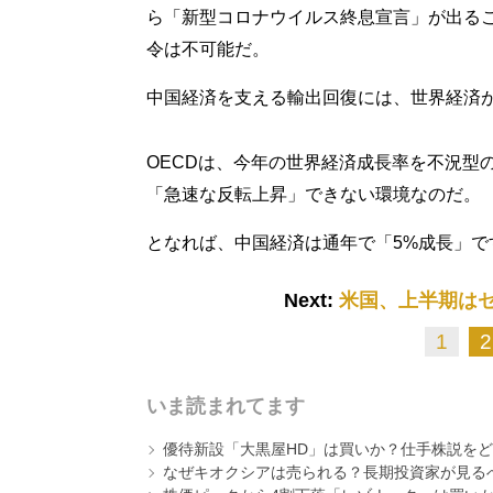
ら「新型コロナウイルス終息宣言」が出る
令は不可能だ。
中国経済を支える輸出回復には、世界経済
OECDは、今年の世界経済成長率を不況型の
「急速な反転上昇」できない環境なのだ。
となれば、中国経済は通年で「5%成長」で
Next:
米国、上半期はゼ
1
2
いま読まれてます
優待新設「大黒屋HD」は買いか？仕手株説をど
なぜキオクシアは売られる？長期投資家が見る