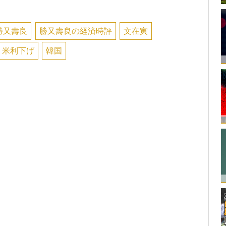
勝又壽良
勝又壽良の経済時評
文在寅
米利下げ
韓国