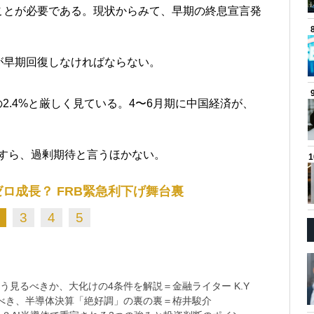
ことが必要である。現状からみて、早期の終息宣言発
が早期回復しなければならない。
2.4%と厳しく見ている。4〜6月期に中国経済が、
すら、過剰期待と言うほかない。
ロ成長？ FRB緊急利下げ舞台裏
3
4
5
う見るべきか、大化けの4条件を解説＝金融ライター K.Y
べき、半導体決算「絶好調」の裏の裏＝栫井駿介