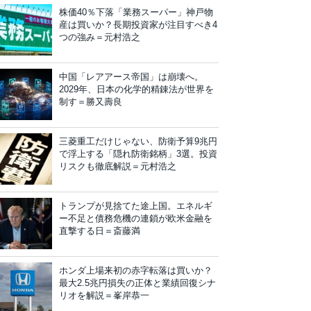
株価40％下落「業務スーパー」神戸物
産は買いか？長期投資家が注目すべき4
つの強み＝元村浩之
中国「レアアース帝国」は崩壊へ。
2029年、日本の化学的精錬法が世界を
制す＝勝又壽良
三菱重工だけじゃない、防衛予算9兆円
で浮上する「隠れ防衛銘柄」3選。投資
リスクも徹底解説＝元村浩之
トランプが見捨てた途上国。エネルギ
ー不足と債務危機の連鎖が欧米金融を
直撃する日＝斎藤満
ホンダ上場来初の赤字転落は買いか？
最大2.5兆円損失の正体と業績回復シナ
リオを解説＝峯岸恭一