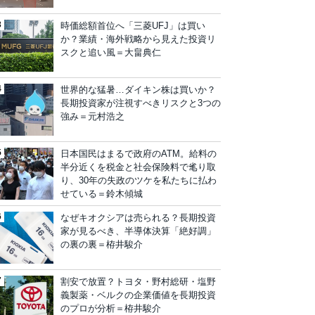
時価総額首位へ「三菱UFJ」は買い
か？業績・海外戦略から見えた投資リ
スクと追い風＝大畠典仁
世界的な猛暑…ダイキン株は買いか？
長期投資家が注視すべきリスクと3つの
強み＝元村浩之
日本国民はまるで政府のATM。給料の
半分近くを税金と社会保険料で毟り取
り、30年の失政のツケを私たちに払わ
せている＝鈴木傾城
なぜキオクシアは売られる？長期投資
家が見るべき、半導体決算「絶好調」
の裏の裏＝栫井駿介
割安で放置？トヨタ・野村総研・塩野
義製薬・ベルクの企業価値を長期投資
のプロが分析＝栫井駿介