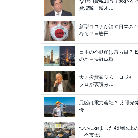
なぜ消費税10％で終わる
費増税＝鈴木…
新型コロナが潰す日本の
なる？＝岩田…
日本の不動産は落ち目？ 
のか＝俣野成敏
天才投資家ジム・ロジャ
プロが裏読み…
元凶は電力会社？ 太陽光
優
ついに始まった45歳以上
＝今市太郎