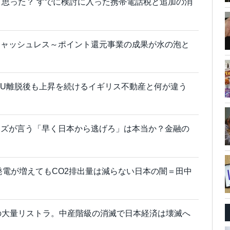
と思った？ すでに検討に入った携帯電話税と追加の消
キャッシュレス～ポイント還元事業の成果が水の泡と
EU離脱後も上昇を続けるイギリス不動産と何が違う
ーズが言う「早く日本から逃げろ」は本当か？金融の
発電が増えてもCO2排出量は減らない日本の闇＝田中
の大量リストラ。中産階級の消滅で日本経済は壊滅へ