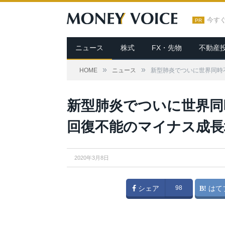
今す
PR
ニュース
株式
FX・先物
不動産
»
»
HOME
ニュース
新型肺炎でついに世界同時
新型肺炎でついに世界同
回復不能のマイナス成長
2020年3月8日
シェア
98
はて