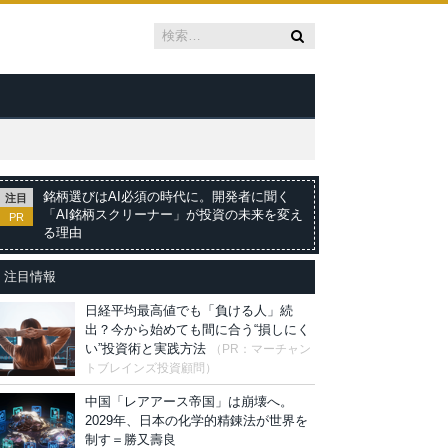
銘柄選びはAI必須の時代に。開発者に聞く
注目
「AI銘柄スクリーナー」が投資の未来を変え
PR
る理由
注目情報
日経平均最高値でも「負ける人」続
出？今から始めても間に合う“損しにく
い”投資術と実践方法
（PR：マーチャン
トブレインズ投資顧問）
中国「レアアース帝国」は崩壊へ。
2029年、日本の化学的精錬法が世界を
制す＝勝又壽良