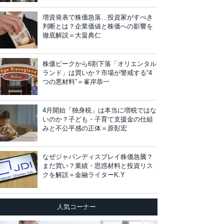
増資発表で株価急落…投資家がすべき
判断とは？企業価値と株価への影響を
徹底解説＝大畠典仁
株価ピークから6割下落「オリエンタル
ランド」は買いか？市場が警戒する“4
つの悪材料”＝峯岸恭一
4月開始「独身税」は本当に増税ではな
いのか？子ども・子育て支援金の仕組
みと不公平感の正体＝原彰宏
なぜジャパンディスプレイ株価急騰？
まだ買い？業績・思惑材料と投資リス
クを解説＝金融ライターK.Y
人気コーナー