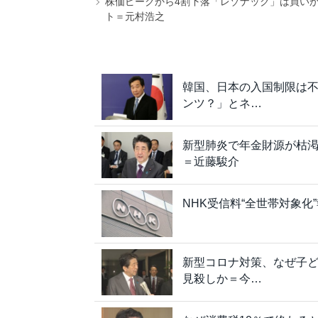
株価ピークから4割下落「レゾナック」は買いか
ト＝元村浩之
韓国、日本の入国制限は
ンツ？」とネ…
新型肺炎で年金財源が枯
＝近藤駿介
NHK受信料“全世帯対象
新型コロナ対策、なぜ子
見殺しか＝今…