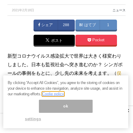
2021年2月18日
ニュース
シェア
288
はてブ
1
Pocket
ポスト
新型コロナウイルス感染拡大で世界は大きく様変わり
しました。日本も監視社会へ突き進むのか？ シンガポ
ールの事例をもとに、少し先の未来を考えます。（
俣
野成敏の『サラリーマンを「副業」にしよう』実践
By clicking “Accept All Cookies”, you agree to the storing of cookies on
your device to enhance site navigation, analyze site usage, and assist in
編
）
our marketing efforts.
Coolie policy
※有料メルマガ『
俣野成敏の『サラリーマンを「副業」
ok
×
にしよう』実践編
』2021年2月15日号の一部抜粋で
settings
す。ご興味をお持ちの方はぜひこの機会に
初月すべて
無料のお試し購読
をどうぞ。