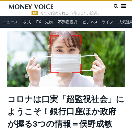
»
»
HOME
ニュース
コロナは口実「超監視社会」にようこそ！
銀行口座ほか政府が握る3つの情報＝俣野成敏
今すぐ始められる「損しにくい投資」
PR
ニュース
株式
FX・先物
不動産投資
ビジネス・ライフ
人気連
コロナは口実「超監視社会」に
ようこそ！銀行口座ほか政府
が握る3つの情報＝俣野成敏