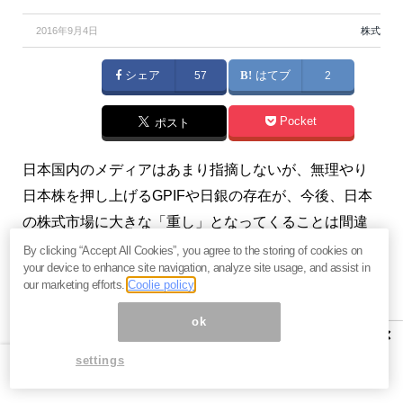
2016年9月4日
株式
シェア
57
はてブ
2
Pocket
ポスト
日本国内のメディアはあまり指摘しないが、無理やり
日本株を押し上げるGPIFや日銀の存在が、今後、日本
の株式市場に大きな「重し」となってくることは間違
いないだろう。（
岩崎博充の「財政破綻時代の資産防
By clicking “Accept All Cookies”, you agree to the storing of cookies on
your device to enhance site navigation, analyze site usage, and assist in
衛法」
）
our marketing efforts.
Coolie policy
※本記事は、日銀のQQE+マイナス金利政策に反対を唱
ok
×
える立場から日本国民がどうすれば資産を防衛できる
settings
のか、そのヒントになる情報を発信するメルマガ『
岩
崎博充の「財政破綻時代の資産防衛法」
』からの抜粋