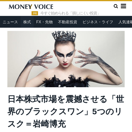
»
»
HOME
株式
日本株式市場を震撼させる「世界のブラックス
ワン」5つのリスク＝岩崎博充
今すぐ始められる「損しにくい投資」
PR
ニュース
株式
FX・先物
不動産投資
ビジネス・ライフ
人気連
日本株式市場を震撼させる「世
界のブラックスワン」5つのリ
スク＝岩崎博充