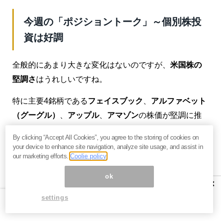
今週の「ポジショントーク」～個別株投
資は好調
全般的にあまり大きな変化はないのですが、
米国株の
堅調さ
はうれしいですね。
特に主要4銘柄である
フェイスブック
、
アルファベット
（グーグル）
、
アップル
、
アマゾン
の株価が堅調に推
移しています。何をもってしても、まずはこれらの銘
By clicking “Accept All Cookies”, you agree to the storing of cookies on
柄を保有していないと、話にならないでしょう。
your device to enhance site navigation, analyze site usage, and assist in
our marketing efforts.
Coolie policy
ということで、これらの銘柄が上昇しているうちは、
ok
なんもしなくてもよいということになります。
×
settings
エネルギー株
がなかなか上げてくれないので、じれっ
たいところもありますが、これらは
配当利回りが良い