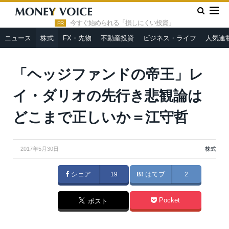
»
»
HOME
株式
「ヘッジファンドの帝王」レイ・ダリオの先行
き悲観論はどこまで正しいか＝江守哲
今すぐ始められる「損しにくい投資」
PR
ニュース
株式
FX・先物
不動産投資
ビジネス・ライフ
人気連
aradaphotography / Shutterstock.com
「ヘッジファンドの帝王」レ
イ・ダリオの先行き悲観論は
どこまで正しいか＝江守哲
2017年5月30日
株式
シェア
19
はてブ
2
Pocket
ポスト