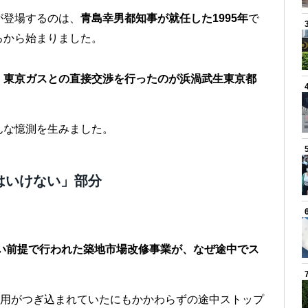
が登場するのは、
青島幸男都知事が就任した1995年
で
ろから始まりました。
、
東京ガスとの直接交渉を行ったのが浜渦武生東京都
んな憶測を生みました。
はいけない」部分
ない前提で行われた築地市場改修事業が、なぜ途中でス
費用がつぎ込まれていたにもかかわらずの途中ストップ