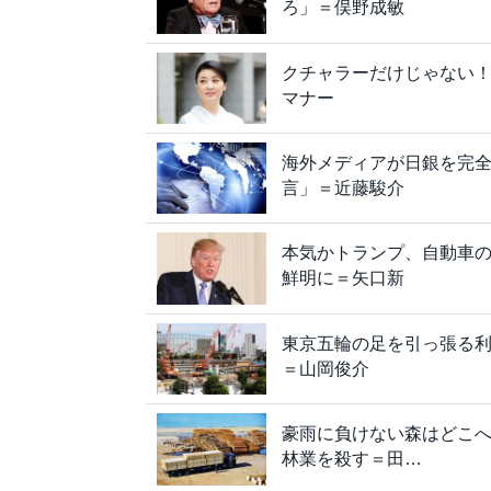
ろ」＝俣野成敏
クチャラーだけじゃない！
マナー
海外メディアが日銀を完
言」＝近藤駿介
本気かトランプ、自動車
鮮明に＝矢口新
東京五輪の足を引っ張る
＝山岡俊介
豪雨に負けない森はどこ
林業を殺す＝田…