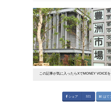
この記事が気に入ったらXでMONEY VOICE
シェア
321
はて