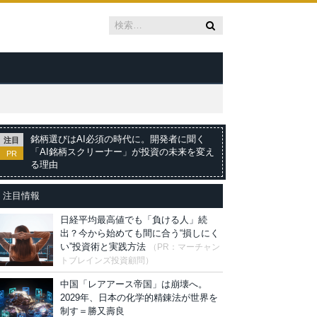
銘柄選びはAI必須の時代に。開発者に聞く
注目
「AI銘柄スクリーナー」が投資の未来を変え
PR
る理由
注目情報
日経平均最高値でも「負ける人」続
出？今から始めても間に合う“損しにく
い”投資術と実践方法
（PR：マーチャン
トブレインズ投資顧問）
中国「レアアース帝国」は崩壊へ。
2029年、日本の化学的精錬法が世界を
制す＝勝又壽良