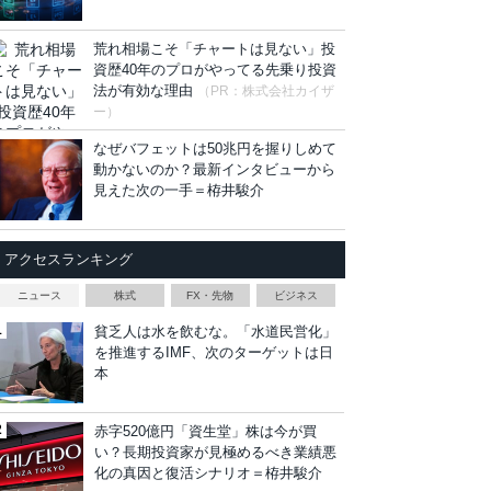
荒れ相場こそ「チャートは見ない」投
資歴40年のプロがやってる先乗り投資
法が有効な理由
（PR：株式会社カイザ
ー）
なぜバフェットは50兆円を握りしめて
動かないのか？最新インタビューから
見えた次の一手＝栫井駿介
アクセスランキング
ニュース
株式
FX・先物
ビジネス
貧乏人は水を飲むな。「水道民営化」
を推進するIMF、次のターゲットは日
本
赤字520億円「資生堂」株は今が買
い？長期投資家が見極めるべき業績悪
化の真因と復活シナリオ＝栫井駿介