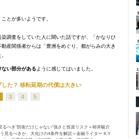
」
ことが多いようです。
汚染調査をしていた人に聞いた話ですが、「かなりひ
不動産関係者からは「豊洲をめぐり、都がらみの大き
た。
けない部分がある
ように感じてはいました。
した？ 移転延期の代償は大きい
3
4
5
るべき“防衛だけじゃない”強さと投資リスク＝栫井駿介
う見るべきか、大化けの4条件を解説＝金融ライター K.Y