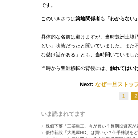
です。
このいきさつは
築地関係者も「わからない
具体的な名前は避けますが、当時豊洲土壌
どい」状態だったと聞いていました。また
な儲け話がある」とも、当時聞いていまし
当時から豊洲移転の背後には、
触れてはい
Next:
なぜ一旦ストップ
1
2
いま読まれてます
株価下落「三菱重工」今が買い？長期投資家が見
優待新設「大黒屋HD」は買いか？仕手株説をど