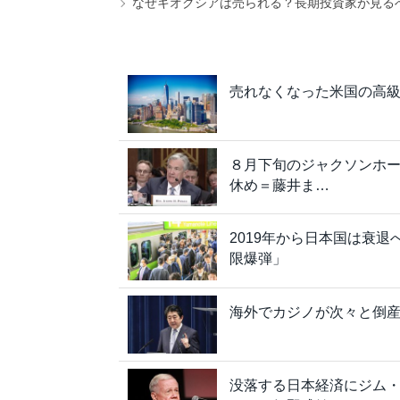
なぜキオクシアは売られる？長期投資家が見る
売れなくなった米国の高
８月下旬のジャクソンホー
休め＝藤井ま…
2019年から日本国は衰
限爆弾」
海外でカジノが次々と倒
没落する日本経済にジム