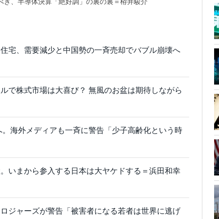
べき、半導体決算「絶好調」の裏の裏＝栫井駿介
級住宅、需要減少と中国勢の一斉売却でバブル崩壊へ
ルで株式市場は大喜び？ 無風のお盆は期待しながら
退へ。海外メディアも一斉に警告「少子高齢化という時
産。いまから参入する日本は大ヤケドする＝浜田和幸
・ロジャーズが警告「被害者になる若者は世界に逃げ