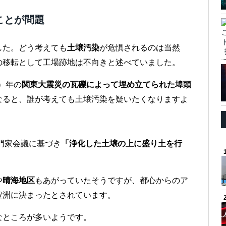
ことが問題
した。どう考えても
土壌汚染
が危惧されるのは当然
の移転として工場跡地は不向きと述べていました。
2）年の
関東大震災の瓦礫によって埋め立てられた埠頭
なると、誰が考えても土壌汚染を疑いたくなりますよ
専門家会議に基づき
「浄化した土壌の上に盛り土を行
や
晴海地区
もあがっていたそうですが、都心からのア
豊洲に決まったとされています。
なところが多いようです。