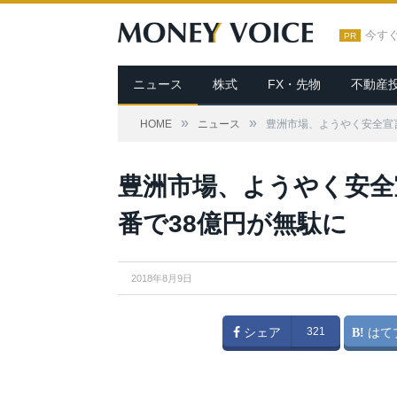
今す
PR
ニュース
株式
FX・先物
不動産
»
»
HOME
ニュース
豊洲市場、ようやく安全宣
豊洲市場、ようやく安全
番で38億円が無駄に
2018年8月9日
シェア
321
はて