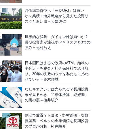
時価総額首位へ「三菱UFJ」は買い
か？業績・海外戦略から見えた投資リ
スクと追い風＝大畠典仁
世界的な猛暑…ダイキン株は買いか？
長期投資家が注視すべきリスクと3つの
強み＝元村浩之
日本国民はまるで政府のATM。給料の
半分近くを税金と社会保険料で毟り取
り、30年の失政のツケを私たちに払わ
せている＝鈴木傾城
なぜキオクシアは売られる？長期投資
家が見るべき、半導体決算「絶好調」
の裏の裏＝栫井駿介
割安で放置？トヨタ・野村総研・塩野
義製薬・ベルクの企業価値を長期投資
のプロが分析＝栫井駿介