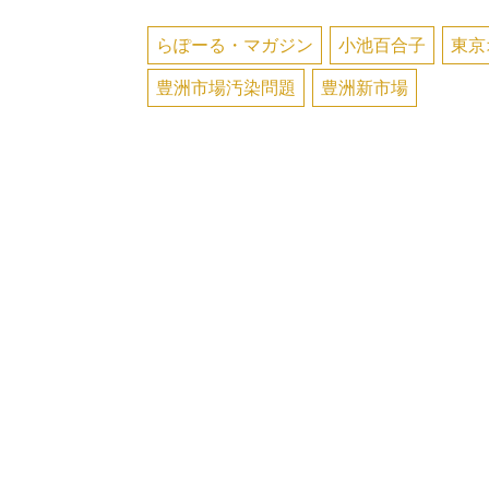
らぽーる・マガジン
小池百合子
東京
豊洲市場汚染問題
豊洲新市場