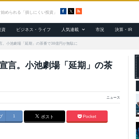
F
X
R
ぐ始められる「損しにくい投資」
a
S
c
S
投資
ビジネス・ライフ
人気連載
市況
決算・IR
e
b
o
言。小池劇場「延期」の茶番で38億円が無駄に
o
k
宣言。小池劇場「延期」の茶
ニュース
ブ
1
Pocket
ポスト