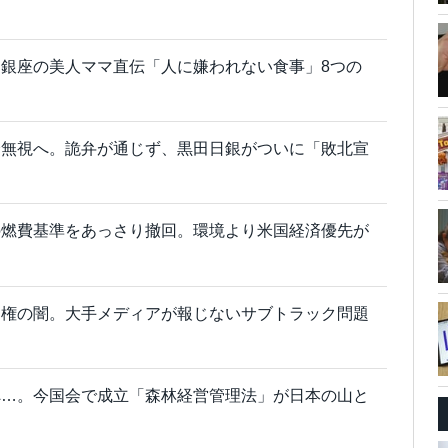
銀座の美人ママ直伝「人に嫌われない食事」8つの
全無視へ。詭弁が通じず、黒田日銀がついに「敗北宣
の燃費基準をあっさり撤回。環境より米国経済優先が
利権の闇。大手メディアが報じないサブトラック問題
へ…。今国会で成立「森林経営管理法」が日本の山と