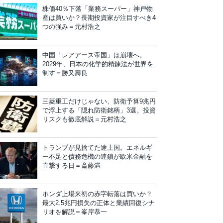
株価40％下落「業務スーパー」神戸物
産は買いか？長期投資家が注目すべき4
つの強み＝元村浩之
中国「レアアース帝国」は崩壊へ。
2029年、日本の化学的精錬法が世界を
制す＝勝又壽良
三菱重工だけじゃない、防衛予算9兆円
で浮上する「隠れ防衛銘柄」3選。投資
リスクも徹底解説＝元村浩之
トランプが見捨てた途上国。エネルギ
ー不足と債務危機の連鎖が欧米金融を
直撃する日＝斎藤満
ホンダ上場来初の赤字転落は買いか？
最大2.5兆円損失の正体と業績回復シナ
リオを解説＝峯岸恭一