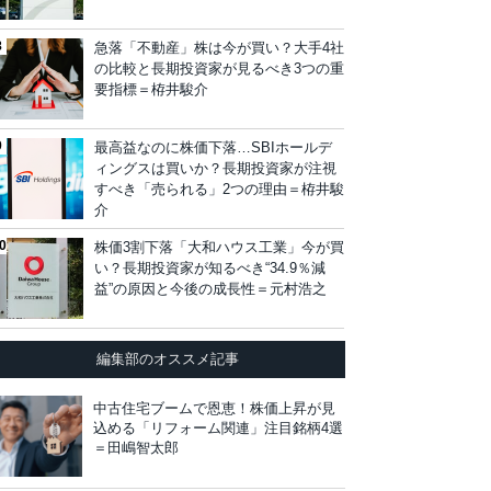
急落「不動産」株は今が買い？大手4社
の比較と長期投資家が見るべき3つの重
要指標＝栫井駿介
最高益なのに株価下落…SBIホールデ
ィングスは買いか？長期投資家が注視
すべき「売られる」2つの理由＝栫井駿
介
株価3割下落「大和ハウス工業」今が買
い？長期投資家が知るべき“34.9％減
益”の原因と今後の成長性＝元村浩之
編集部のオススメ記事
中古住宅ブームで恩恵！株価上昇が見
込める「リフォーム関連」注目銘柄4選
＝田嶋智太郎