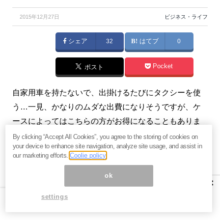
2015年12月27日
ビジネス・ライフ
シェア
32
はてブ
0
Pocket
ポスト
自家用車を持たないで、出掛けるたびにタクシーを使
う…一見、かなりのムダな出費になりそうですが、ケ
ースによってはこちらの方がお得になることもありま
す。（『
家計簿ナシでもラクラク節約！お金と保険の
By clicking “Accept All Cookies”, you agree to the storing of cookies on
your device to enhance site navigation, analyze site usage, and assist in
知恵公開！
』FP末永健）
our marketing efforts.
Coolie policy
ok
×
計算しなきゃ分からない！「自家
settings
用車とタクシー、どっちがお