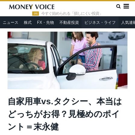
»
»
HOME
ビジネス・ライフ
自家用車vs.タクシー、本当はど
っちがお得？見極めのポイント＝末永健
今すぐ始められる「損しにくい投資」
PR
ニュース
株式
FX・先物
不動産投資
ビジネス・ライフ
人気連
自家用車vs.タクシー、本当は
どっちがお得？見極めのポイ
ント＝末永健