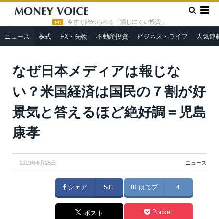
»
»
HOME
ニュース
なぜ日本メディアは報じない？米国経済は
国民の７割が好景気と答えるほど絶好調＝児島康孝
今すぐ始められる「損しにくい投資」
PR
ニュース
株式
FX・先物
不動産投資
ビジネス・ライフ
人気連
なぜ日本メディアは報じな
い？米国経済は国民の７割が好
景気と答えるほど絶好調＝児島
康孝
2019年6月25日
ニュース
シェア
581
はてブ
4
Pocket
ポスト