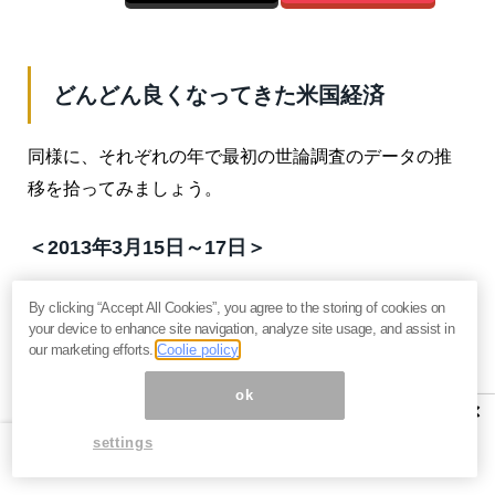
どんどん良くなってきた米国経済
同様に、それぞれの年で最初の世論調査のデータの推
移を拾ってみましょう。
＜2013年3月15日～17日＞
・「良い」31％（「とても良い」3％、「やや良い」
By clicking “Accept All Cookies”, you agree to the storing of cookies on
28％）
your device to enhance site navigation, analyze site usage, and assist in
our marketing efforts.
Coolie policy
・「悪い」69％（「とても悪い」32％、「やや悪い」
37％）
ok
×
＜2014年1月31日～2月2日＞
settings
・「良い」36％（「とても良い」1％、「やや良い」