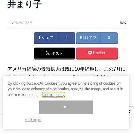
井まり子
2019年9月5日
株式
シェア
2
はてブ
0
Pocket
ポスト
アメリカ経済の景気拡大は既に10年経過し、この7月に
11年目に突入しました。この「穏やかな拡大期」はい
By clicking “Accept All Cookies”, you agree to the storing of cookies on
つ後退し始めるのか、いつまで続くのでしょうか？
your device to enhance site navigation, analyze site usage, and assist in
（『
藤井まり子の資産形成プレミアム・レポート
』藤
our marketing efforts.
Coolie policy
井まり子）
ok
×
※本記事は有料メルマガ『
藤井まり子の資産形成プレミ
settings
アム・レポート
』2019年9月4日号の一部抜粋です。ご