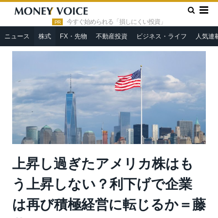
»
»
HOME
株式
上昇し過ぎたアメリカ株はもう上昇しない？利
下げで企業は再び積極経営に転じるか＝藤井まり子
今すぐ始められる「損しにくい投資」
PR
ニュース
株式
FX・先物
不動産投資
ビジネス・ライフ
人気連
上昇し過ぎたアメリカ株はも
う上昇しない？利下げで企業
は再び積極経営に転じるか＝藤