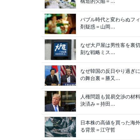
構造的欠陥＝…
バブル時代と変わらぬフ
剤疑惑＝山岡…
なぜ大戸屋は男性客を裏
刻な戦略ミス…
なぜ韓国の反日やり過ぎに
の舞台裏＝勝又…
人権問題も貿易交渉の材
決済み＝持田…
日本株の高値を買った海
る背景＝江守哲