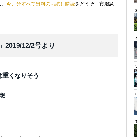
は、
今月分すべて無料のお試し購読
をどうぞ。市場急
19/12/2号より
は重くなりそう
予想