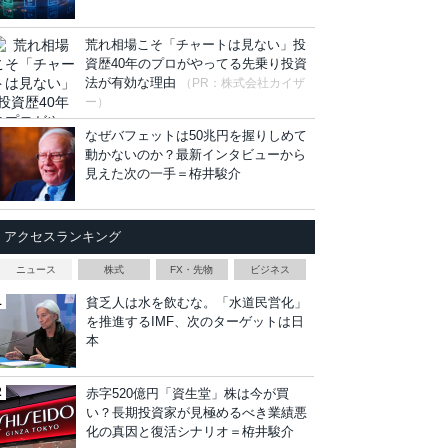
荒れ相場こそ「チャートは見ない」投
資歴40年のプロがやってる先乗り投資
法が有効な理由
（PR：株式会社カイザ
ー）
なぜバフェットは50兆円を握りしめて
動かないのか？最新インタビューから
見えた次の一手＝栫井駿介
アクセスランキング
ニュース
株式
FX・先物
ビジネス
貧乏人は水を飲むな。「水道民営化」
を推進するIMF、次のターゲットは日
本
赤字520億円「資生堂」株は今が買
い？長期投資家が見極めるべき業績悪
化の真因と復活シナリオ＝栫井駿介