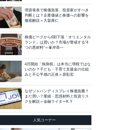
増資発表で株価急落…投資家がすべき
判断とは？企業価値と株価への影響を
徹底解説＝大畠典仁
株価ピークから6割下落「オリエンタル
ランド」は買いか？市場が警戒する“4
つの悪材料”＝峯岸恭一
4月開始「独身税」は本当に増税ではな
いのか？子ども・子育て支援金の仕組
みと不公平感の正体＝原彰宏
なぜジャパンディスプレイ株価急騰？
まだ買い？業績・思惑材料と投資リス
クを解説＝金融ライターK.Y
人気コーナー