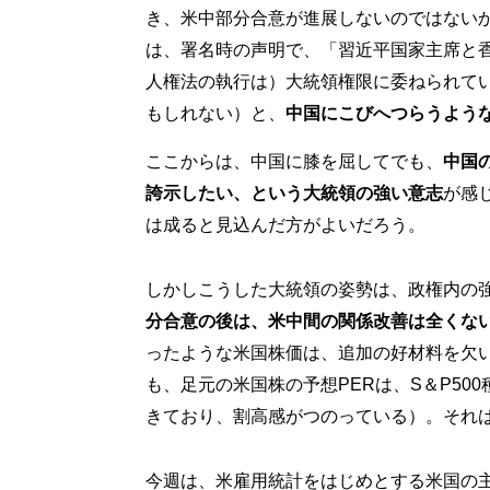
き、米中部分合意が進展しないのではない
は、署名時の声明で、「習近平国家主席と
人権法の執行は）大統領権限に委ねられて
もしれない）と、
中国にこびへつらうよう
ここからは、中国に膝を屈してでも、
中国
誇示したい、という大統領の強い意志
が感
は成ると見込んだ方がよいだろう。
しかしこうした大統領の姿勢は、政権内の
分合意の後は、米中間の関係改善は全くな
ったような米国株価は、追加の好材料を欠
も、足元の米国株の予想PERは、S＆P50
きており、割高感がつのっている）。それ
今週は、米雇用統計をはじめとする米国の主