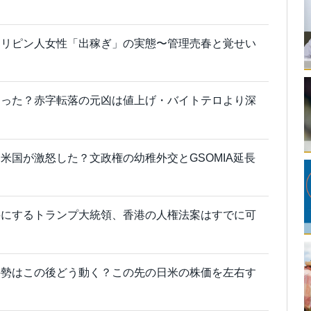
ィリピン人女性「出稼ぎ」の実態〜管理売春と覚せい
切った？赤字転落の元凶は値上げ・バイトテロより深
米国が激怒した？文政権の幼稚外交とGSOMIA延長
料にするトランプ大統領、香港の人権法案はすでに可
外勢はこの後どう動く？この先の日米の株価を左右す