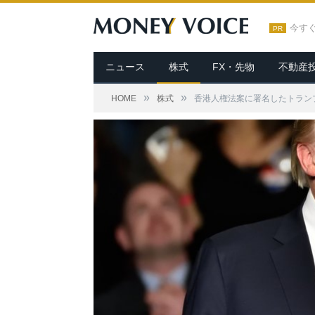
今す
PR
ニュース
株式
FX・先物
不動産
»
»
HOME
株式
香港人権法案に署名したトラン