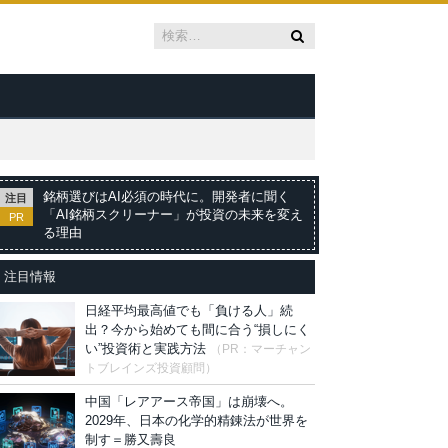
銘柄選びはAI必須の時代に。開発者に聞く
注目
「AI銘柄スクリーナー」が投資の未来を変え
PR
る理由
注目情報
日経平均最高値でも「負ける人」続
出？今から始めても間に合う“損しにく
い”投資術と実践方法
（PR：マーチャン
トブレインズ投資顧問）
中国「レアアース帝国」は崩壊へ。
2029年、日本の化学的精錬法が世界を
制す＝勝又壽良