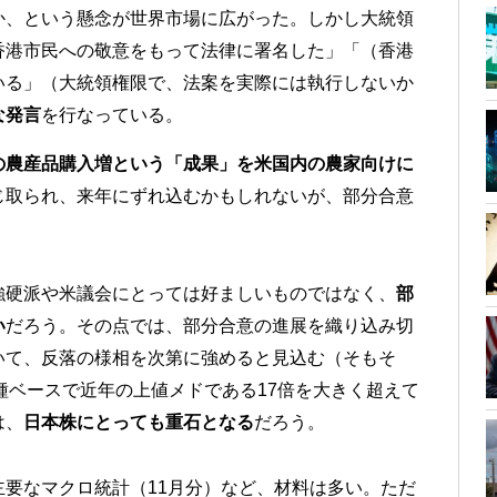
か、という懸念が世界市場に広がった。しかし大統領
香港市民への敬意をもって法律に署名した」「（香港
いる」（大統領権限で、法案を実際には執行しないか
な発言
を行なっている。
の農産品購入増という「成果」を米国内の農家向けに
じ取られ、来年にずれ込むかもしれないが、部分合意
強硬派や米議会にとっては好ましいものではなく、
部
い
だろう。その点では、部分合意の進展を織り込み切
いて、反落の様相を次第に強めると見込む（そもそ
0種ベースで近年の上値メドである17倍を大きく超えて
は、
日本株にとっても重石となる
だろう。
要なマクロ統計（11月分）など、材料は多い。ただ