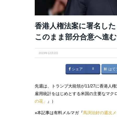
香港人権法案に署名した
このまま部分合意へ進む
2019年12月2日
シェア
8
はて
先週は、トランプ大統領が11/27に香港
雇用統計をはじめとする米国の主要なマク
の花」
』）
※本記事は有料メルマガ『
馬渕治好の週次メ