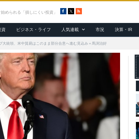
F
X
R
ぐ始められる「損しにくい投資」
a
S
c
S
投資
ビジネス・ライフ
人気連載
市況
決算・IR
e
b
o
プ大統領、米中貿易はこのまま部分合意へ進む見込み＝馬渕治好
o
k