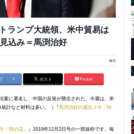
トランプ大統領、米中貿易は
見込み＝馬渕治好
株式
ブ
0
Pocket
ポスト
人権法案に署名し、中国の反発が懸念された。今週は、米
ロ統計など材料は多い。（『
馬渕治好の週次メモ「時
モ「時の花」
』2019年12月2日号の一部抜粋です。毎