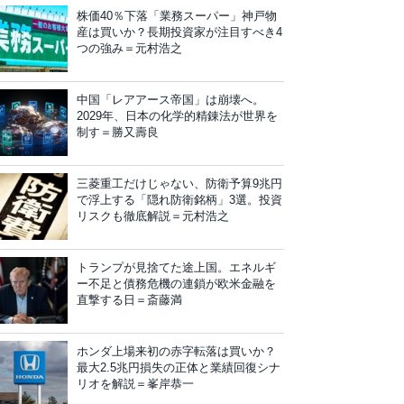
株価40％下落「業務スーパー」神戸物
産は買いか？長期投資家が注目すべき4
つの強み＝元村浩之
中国「レアアース帝国」は崩壊へ。
2029年、日本の化学的精錬法が世界を
制す＝勝又壽良
三菱重工だけじゃない、防衛予算9兆円
で浮上する「隠れ防衛銘柄」3選。投資
リスクも徹底解説＝元村浩之
トランプが見捨てた途上国。エネルギ
ー不足と債務危機の連鎖が欧米金融を
直撃する日＝斎藤満
ホンダ上場来初の赤字転落は買いか？
最大2.5兆円損失の正体と業績回復シナ
リオを解説＝峯岸恭一