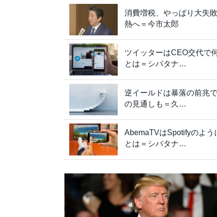
消費増税、やっぱり大失敗
熱へ＝今市太郎
ツイッターはCEO交代で
とは＝シバタナ…
逆イールドは暴落の前兆
の見通しも＝久…
AbemaTVはSpotif
とは＝シバタナ…