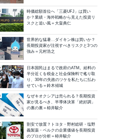
時価総額首位へ「三菱UFJ」は買い
か？業績・海外戦略から見えた投資リ
スクと追い風＝大畠典仁
世界的な猛暑…ダイキン株は買いか？
長期投資家が注視すべきリスクと3つの
強み＝元村浩之
日本国民はまるで政府のATM。給料の
半分近くを税金と社会保険料で毟り取
り、30年の失政のツケを私たちに払わ
せている＝鈴木傾城
なぜキオクシアは売られる？長期投資
家が見るべき、半導体決算「絶好調」
の裏の裏＝栫井駿介
割安で放置？トヨタ・野村総研・塩野
義製薬・ベルクの企業価値を長期投資
のプロが分析＝栫井駿介