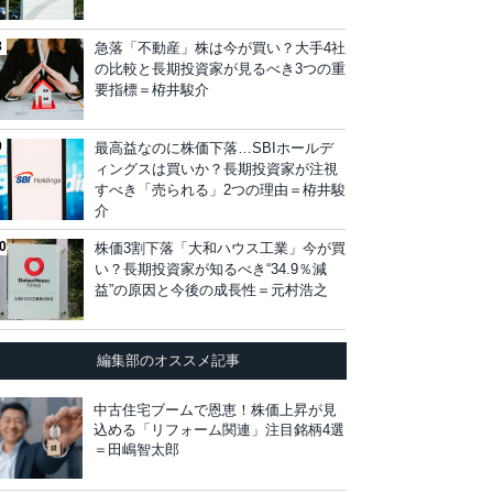
急落「不動産」株は今が買い？大手4社
の比較と長期投資家が見るべき3つの重
要指標＝栫井駿介
最高益なのに株価下落…SBIホールデ
ィングスは買いか？長期投資家が注視
すべき「売られる」2つの理由＝栫井駿
介
株価3割下落「大和ハウス工業」今が買
い？長期投資家が知るべき“34.9％減
益”の原因と今後の成長性＝元村浩之
編集部のオススメ記事
中古住宅ブームで恩恵！株価上昇が見
込める「リフォーム関連」注目銘柄4選
＝田嶋智太郎