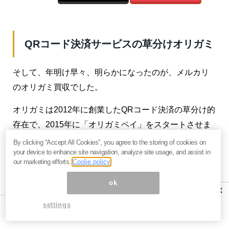
QRコード決済サービスの草分けオリガミ
そして、年明け早々、明らかになったのが、メルカリ
のオリガミ買収でした。
オリガミは2012年に創業したQRコード決済の草分け的
存在で、2015年に「オリガミペイ」をスタートさせま
した。ファストフードのケンタッキー・フライド・チ
By clicking “Accept All Cookies”, you agree to the storing of cookies on
your device to enhance site navigation, analyze site usage, and assist in
キンと組んで「半額キャンペーン」なども行ってきま
our marketing efforts.
Coolie policy
したが、昨年あたりから、地方に重点をおく戦略に大
ok
転換しました。
×
settings
具体的には、信金中央金庫と業務提携し、地銀や信用
金庫などと協力して、それぞれの地域に根差した中小