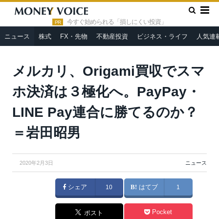
»
»
HOME
ニュース
メルカリ、Origami買収でスマホ決済は３
極化へ。PayPay・LINE Pay連合に勝てるのか？＝岩田昭男
今すぐ始められる「損しにくい投資」
PR
ニュース
株式
FX・先物
不動産投資
ビジネス・ライフ
人気連
メルカリ、Origami買収でスマ
ホ決済は３極化へ。PayPay・
LINE Pay連合に勝てるのか？
＝岩田昭男
2020年2月3日
ニュース
シェア
10
はてブ
1
Pocket
ポスト