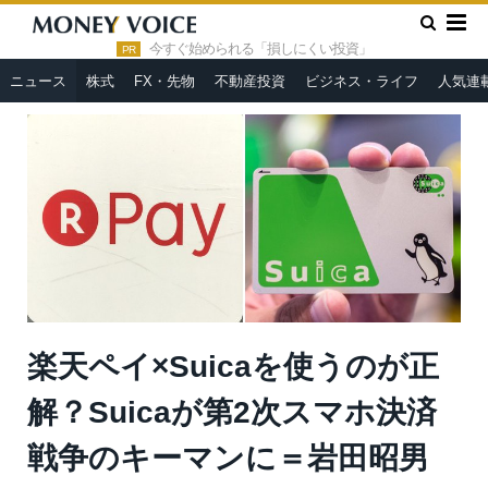
»
»
HOME
ニュース
楽天ペイ×Suicaを使うのが正解？Suicaが
第2次スマホ決済戦争のキーマンに＝岩田昭男
今すぐ始められる「損しにくい投資」
PR
ニュース
株式
FX・先物
不動産投資
ビジネス・ライフ
人気連
楽天ペイ×Suicaを使うのが正
解？Suicaが第2次スマホ決済
戦争のキーマンに＝岩田昭男