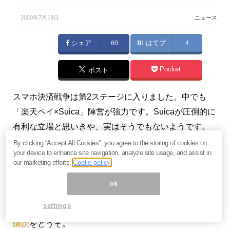
2020年7月19日
ニュース
シェア
60
はてブ
4
Pocket
ポスト
スマホ決済戦争は第2ステージに入りました。中でも
「楽天ペイ×Suica」陣営が強力です。Suicaが圧倒的に
有利な立場と思いきや、実はそうでもないようです。
Suicaにも意外な弱みがあったのです。（『
達人岩田昭
By clicking “Accept All Cookies”, you agree to the storing of cookies on
your device to enhance site navigation, analyze site usage, and assist in
男のクレジットカード駆け込み道場
』岩田昭男）
our marketing efforts.
Coolie policy
※有料メルマガ『
達人岩田昭男のクレジットカード駆け
ok
込み道場
』好評配信中！ご興味を持たれた方はぜひこ
settings
の機会にバックナンバー含め
今月すべて無料のお試し
購読
をどうぞ。