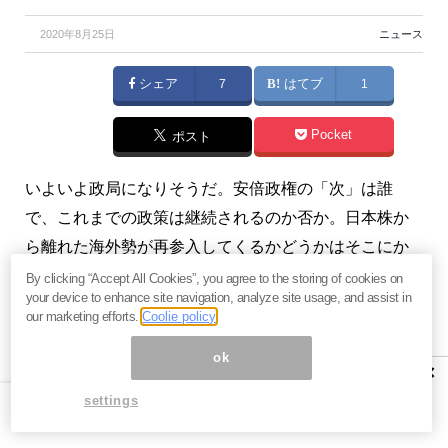
2020年8月25日
ニュース
シェア
7
はてブ
1
Pocket
ポスト
いよいよ政局になりそうだ。安倍政権の「次」は誰
で、これまでの政策は継続されるのか否か。日本株か
ら離れた海外勢が再参入してくるかどうかはそこにか
かっている。（『
江守哲の「投資の哲人」〜ヘッジフ
By clicking “Accept All Cookies”, you agree to the storing of cookies on
your device to enhance site navigation, analyze site usage, and assist in
ァンド投資戦略のすべて
』江守哲）
our marketing efforts.
Coolie policy
本記事は『
江守哲の「投資の哲人」〜ヘッジファンド
ok
×
投資戦略のすべて
』2020年8月24日号の一部抜粋で
settings
す。全文にご興味をお持ちの方はぜひこの機会に、
今
月分すべて無料のお試し購読
をどうぞ。