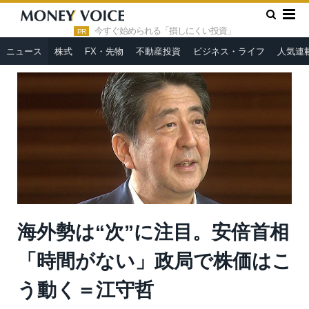
»
»
HOME
ニュース
海外勢は“次”に注目。安倍首相「時間がな
い」政局で株価はこう動く＝江守哲
今すぐ始められる「損しにくい投資」
PR
ニュース
株式
FX・先物
不動産投資
ビジネス・ライフ
人気連
海外勢は“次”に注目。安倍首相
「時間がない」政局で株価はこ
う動く＝江守哲