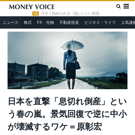
»
»
HOME
ニュース
日本を直撃「息切れ倒産」という春の嵐。
景気回復で逆に中小が壊滅するワケ＝原彰宏
今すぐ始められる「損しにくい投資」
PR
ニュース
株式
FX・先物
不動産投資
ビジネス・ライフ
人気連
日本を直撃「息切れ倒産」とい
う春の嵐。景気回復で逆に中小
が壊滅するワケ＝原彰宏