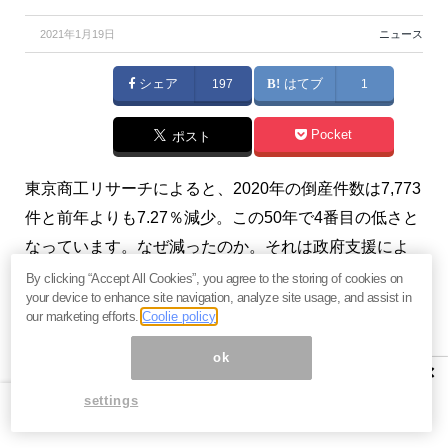
2021年1月19日
ニュース
シェア
197
はてブ
1
Pocket
ポスト
東京商工リサーチによると、2020年の倒産件数は7,773
件と前年よりも7.27％減少。この50年で4番目の低さと
なっています。なぜ減ったのか。それは政府支援によ
り延命したゾンビ企業が増えたからで、「息切れ倒
By clicking “Accept All Cookies”, you agree to the storing of cookies on
your device to enhance site navigation, analyze site usage, and assist in
産」が2021年に激増することを示唆しています。
our marketing efforts.
Coolie policy
（『
らぽーる・マガジン
』原彰宏）
ok
×
【関連】
若者こそ知るべき日本会議と菅内閣の関係。
settings
彼らは自分の敵か味方か？＝原彰宏