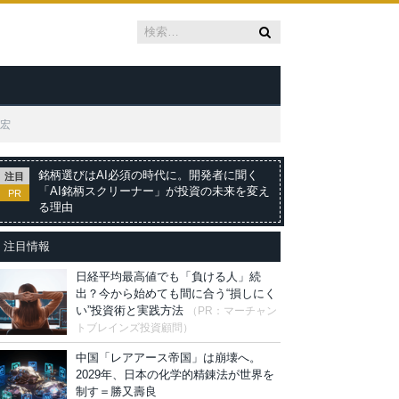
彰宏
銘柄選びはAI必須の時代に。開発者に聞く
注目
「AI銘柄スクリーナー」が投資の未来を変え
PR
る理由
注目情報
日経平均最高値でも「負ける人」続
出？今から始めても間に合う“損しにく
い”投資術と実践方法
（PR：マーチャン
トブレインズ投資顧問）
中国「レアアース帝国」は崩壊へ。
2029年、日本の化学的精錬法が世界を
制す＝勝又壽良