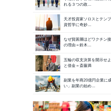
れる３つの政…
天才投資家ソロスとテンプ
資哲学に奇妙…
なぜ貧困層ほどワクチン
の理由＝鈴木…
五輪の収支決算を開示せ
と借金＝斎藤満
副業を年商20億円企業に
い」副業の始め…