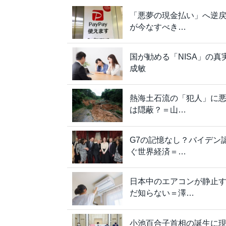
「悪夢の現金払い」へ逆戻り
が今なすべき…
国が勧める「NISA」の
成敏
熱海土石流の「犯人」に
は隠蔽？＝山…
G7の記憶なし？バイデン
ぐ世界経済＝…
日本中のエアコンが静止す
だ知らない＝澤…
小池百合子首相の誕生に