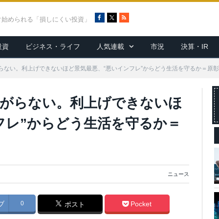
F
X
R
ぐ始められる「損しにくい投資」
a
S
c
S
投資
ビジネス・ライフ
人気連載
市況
決算・IR
e
b
o
らない。利上げできないほど景気最悪、“悪いインフレ”からどう生活を守るか＝原
o
k
上がらない。利上げできないほ
フレ”からどう生活を守るか＝
ニュース
ブ
0
Pocket
ポスト