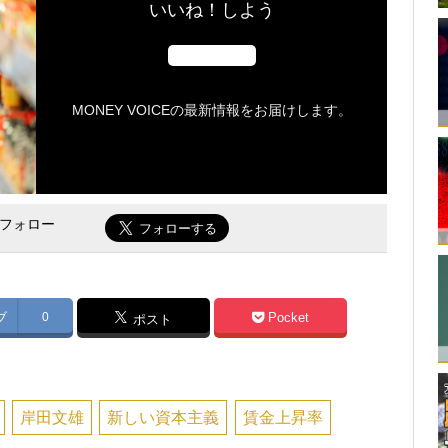
いいね！しよう
MONEY VOICEの最新情報をお届けします。
をフォロー
ブ
0
Pocket
ポスト
岸田文雄
新しい資本主義
賃金上昇率