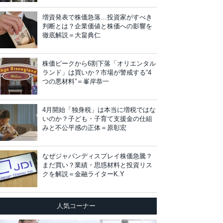
増資発表で株価急落…投資家がすべき
判断とは？企業価値と株価への影響を
徹底解説＝大畠典仁
株価ピークから6割下落「オリエンタル
ランド」は買いか？市場が警戒する“4
つの悪材料”＝峯岸恭一
4月開始「独身税」は本当に増税ではな
いのか？子ども・子育て支援金の仕組
みと不公平感の正体＝原彰宏
なぜジャパンディスプレイ株価急騰？
まだ買い？業績・思惑材料と投資リス
クを解説＝金融ライターK.Y
人気コーナー