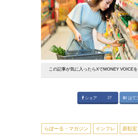
この記事が気に入ったらXでMONEY VOICE
シェア
27
はて
らぽーる・マガジン
インフレ
原彰宏