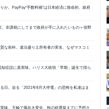
か。PayPay“手数料禍”は日本経済に致命的、政府
真実。非課税にしてまで政府が手に入れたいもの＝俣野
悪質な前科。違法盛り土所有者の実名、なぜマスコミ
認知症説に真実味。ハリス大統領「早期」誕生で揺ら
る日。迫る「2021年8月大停電」の恐怖を私達はま
現実味。五輪で風向き変化、秋の総選挙までに予想さ