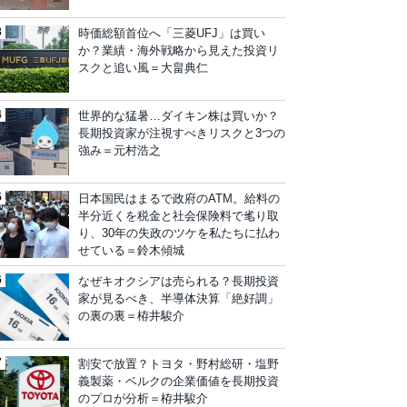
時価総額首位へ「三菱UFJ」は買い
か？業績・海外戦略から見えた投資リ
スクと追い風＝大畠典仁
世界的な猛暑…ダイキン株は買いか？
長期投資家が注視すべきリスクと3つの
強み＝元村浩之
日本国民はまるで政府のATM。給料の
半分近くを税金と社会保険料で毟り取
り、30年の失政のツケを私たちに払わ
せている＝鈴木傾城
なぜキオクシアは売られる？長期投資
家が見るべき、半導体決算「絶好調」
の裏の裏＝栫井駿介
割安で放置？トヨタ・野村総研・塩野
義製薬・ベルクの企業価値を長期投資
のプロが分析＝栫井駿介