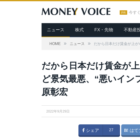
今す
PR
ニュース
株式
FX・先物
不動産
»
»
HOME
ニュース
だから日本だけ賃金が上が
だから日本だけ賃金が
ど景気最悪、“悪いイン
原彰宏
2022年9月29日
シェア
27
はて