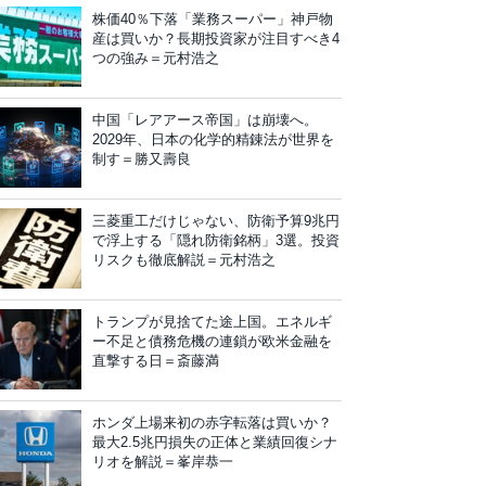
株価40％下落「業務スーパー」神戸物
産は買いか？長期投資家が注目すべき4
つの強み＝元村浩之
中国「レアアース帝国」は崩壊へ。
2029年、日本の化学的精錬法が世界を
制す＝勝又壽良
三菱重工だけじゃない、防衛予算9兆円
で浮上する「隠れ防衛銘柄」3選。投資
リスクも徹底解説＝元村浩之
トランプが見捨てた途上国。エネルギ
ー不足と債務危機の連鎖が欧米金融を
直撃する日＝斎藤満
ホンダ上場来初の赤字転落は買いか？
最大2.5兆円損失の正体と業績回復シナ
リオを解説＝峯岸恭一