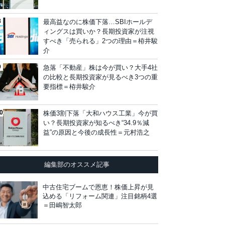
最高益なのに株価下落…SBIホールデ
ィングスは買いか？長期投資家が注視
すべき「売られる」2つの理由＝栫井駿
介
急落「不動産」株は今が買い？大手4社
の比較と長期投資家が見るべき3つの重
要指標＝栫井駿介
株価3割下落「大和ハウス工業」今が買
い？長期投資家が知るべき“34.9％減
益”の原因と今後の成長性＝元村浩之
編集部のオススメ記事
中古住宅ブームで恩恵！株価上昇が見
込める「リフォーム関連」注目銘柄4選
＝田嶋智太郎