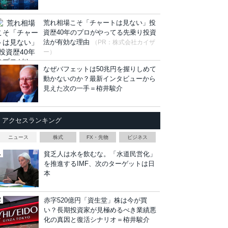
荒れ相場こそ「チャートは見ない」投
資歴40年のプロがやってる先乗り投資
法が有効な理由
（PR：株式会社カイザ
ー）
なぜバフェットは50兆円を握りしめて
動かないのか？最新インタビューから
見えた次の一手＝栫井駿介
アクセスランキング
ニュース
株式
FX・先物
ビジネス
貧乏人は水を飲むな。「水道民営化」
を推進するIMF、次のターゲットは日
本
赤字520億円「資生堂」株は今が買
い？長期投資家が見極めるべき業績悪
化の真因と復活シナリオ＝栫井駿介