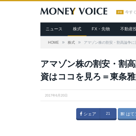
今す
PR
ニュース
株式
FX・先物
不動産
»
»
HOME
株式
アマゾン株の割安・割高論争に
Ken Wolter / Shutterstock.com
アマゾン株の割安・割高
資はココを見ろ＝東条雅
2017年6月20日
シェア
21
はて