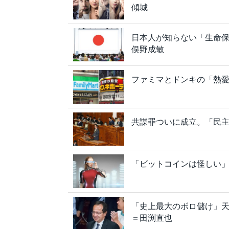
傾城
日本人が知らない「生命
俣野成敏
ファミマとドンキの「熱
共謀罪ついに成立。「民
「ビットコインは怪しい
「史上最大のボロ儲け」
＝田渕直也