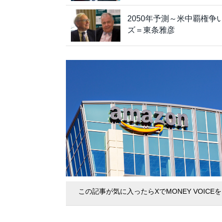
2050年予測～米中覇権
ズ＝東条雅彦
この記事が気に入ったらXでMONEY VOICE