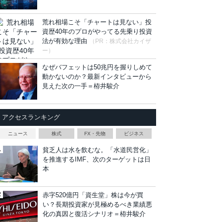
荒れ相場こそ「チャートは見ない」投
資歴40年のプロがやってる先乗り投資
法が有効な理由
（PR：株式会社カイザ
ー）
なぜバフェットは50兆円を握りしめて
動かないのか？最新インタビューから
見えた次の一手＝栫井駿介
アクセスランキング
ニュース
株式
FX・先物
ビジネス
貧乏人は水を飲むな。「水道民営化」
を推進するIMF、次のターゲットは日
本
赤字520億円「資生堂」株は今が買
い？長期投資家が見極めるべき業績悪
化の真因と復活シナリオ＝栫井駿介