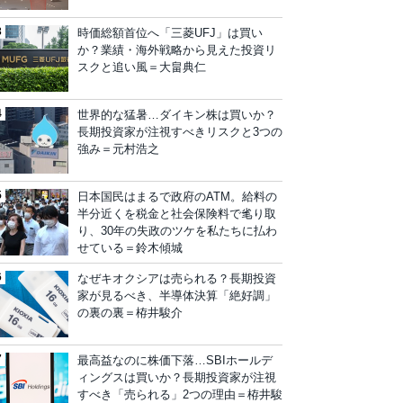
時価総額首位へ「三菱UFJ」は買い
か？業績・海外戦略から見えた投資リ
スクと追い風＝大畠典仁
世界的な猛暑…ダイキン株は買いか？
長期投資家が注視すべきリスクと3つの
強み＝元村浩之
日本国民はまるで政府のATM。給料の
半分近くを税金と社会保険料で毟り取
り、30年の失政のツケを私たちに払わ
せている＝鈴木傾城
なぜキオクシアは売られる？長期投資
家が見るべき、半導体決算「絶好調」
の裏の裏＝栫井駿介
最高益なのに株価下落…SBIホールデ
ィングスは買いか？長期投資家が注視
すべき「売られる」2つの理由＝栫井駿