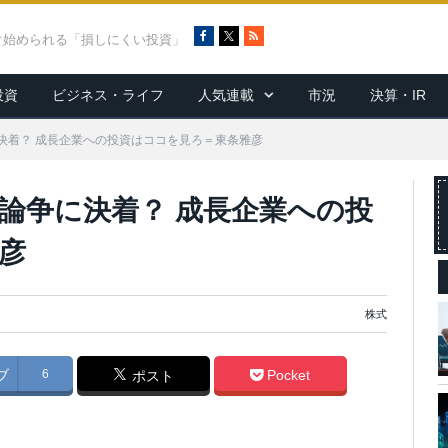
F
X
R
ぐ始められる「損しにくい投資」
a
S
c
S
投資
ビジネス・ライフ
人気連載
市況
決算・IR
e
b
o
決着？ 成長企業への投資はココを見ろ＝東条雅彦
o
k
論争に決着？ 成長企業への投
彦
株式
ブ
6
Pocket
ポスト