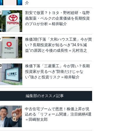
介
割安で放置？トヨタ・野村総研・塩野
義製薬・ベルクの企業価値を長期投資
のプロが分析＝栫井駿介
株価3割下落「大和ハウス工業」今が買
い？長期投資家が知るべき“34.9％減
益”の原因と今後の成長性＝元村浩之
株価下落「三菱重工」今が買い？長期
投資家が見るべき“防衛だけじゃな
い”強さと投資リスク＝栫井駿介
編集部のオススメ記事
中古住宅ブームで恩恵！株価上昇が見
込める「リフォーム関連」注目銘柄4選
＝田嶋智太郎