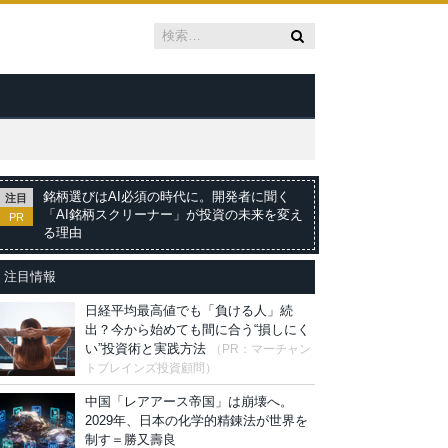
銘柄選びはAI必須の時代に。開発者に聞く
注目
「AI銘柄スクリーナー」が投資の未来を変え
PR
る理由
注目情報
日経平均最高値でも「負ける人」続
出？今から始めても間に合う“損しにく
い”投資術と実践方法
（PR：マーチャン
トブレインズ投資顧問）
中国「レアアース帝国」は崩壊へ。
2029年、日本の化学的精錬法が世界を
制す＝勝又壽良