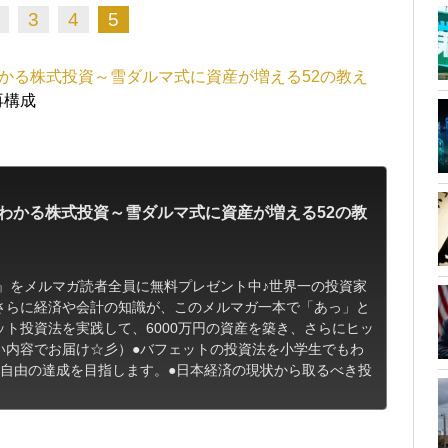
3
4
5
かる株式投資～雪ダルマ式に資産が増える52の教え
再構成
わかる株式投資～雪ダルマ式に資産が増える52の教
）』をメルマガ読者全員に無料プレゼント中♪世界一の投資家
さらに経済や会計の知識が、このメルマガ一本で「あっ」と
ト投資法を実践して、6000万円の資産を築き、さらにヒッ
い内容でお届け☆彡）●バフェットの投資法を小学生でもわ
的自由の達成を目指します。●日本経済の現状から取るべき投