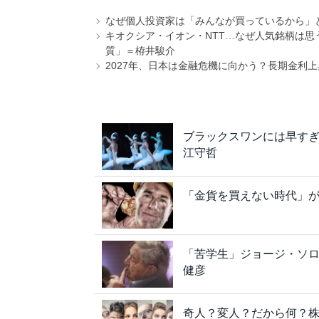
なぜ個人投資家は「みんなが買っているから」
キオクシア・イオン・NTT…なぜ人気銘柄は
質」＝栫井駿介
2027年、日本は金融危機に向かう？長期金利
ブラックスワンには早す
江守哲
「金貨を買えない時代」が
「苦学生」ジョージ・ソ
健彦
奇人？変人？だから何？