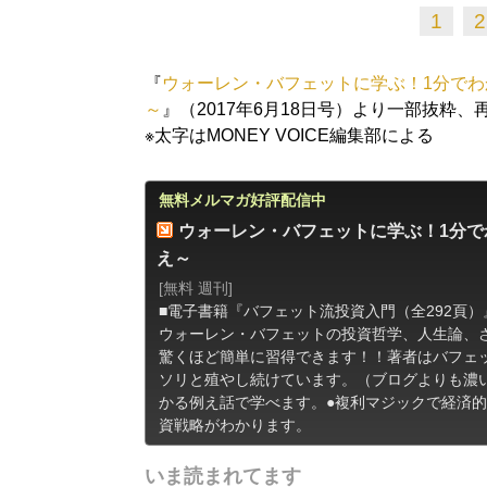
1
2
『
ウォーレン・バフェットに学ぶ！1分でわ
～
』（2017年6月18日号）より一部抜粋、
※太字はMONEY VOICE編集部による
無料メルマガ好評配信中
ウォーレン・バフェットに学ぶ！1分で
え～
[無料 週刊]
■電子書籍『バフェット流投資入門（全292頁
ウォーレン・バフェットの投資哲学、人生論、
驚くほど簡単に習得できます！！著者はバフェッ
ソリと殖やし続けています。（ブログよりも濃
かる例え話で学べます。●複利マジックで経済
資戦略がわかります。
いま読まれてます