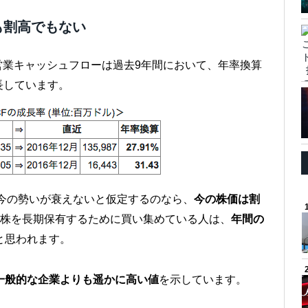
も割高でもない
営業キャッシュフローは過去9年間において、年率換算
成長しています。
すが、もし今の勢いが衰えないと仮定するのなら、
今の株価は割
on株を長期保有するために買い集めている人は、
年間の
と思われます。
一般的な企業よりも遥かに高い値
を示しています。