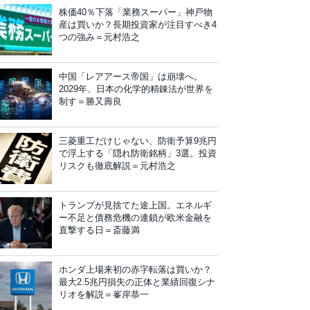
株価40％下落「業務スーパー」神戸物
産は買いか？長期投資家が注目すべき4
つの強み＝元村浩之
中国「レアアース帝国」は崩壊へ。
2029年、日本の化学的精錬法が世界を
制す＝勝又壽良
三菱重工だけじゃない、防衛予算9兆円
で浮上する「隠れ防衛銘柄」3選。投資
リスクも徹底解説＝元村浩之
トランプが見捨てた途上国。エネルギ
ー不足と債務危機の連鎖が欧米金融を
直撃する日＝斎藤満
ホンダ上場来初の赤字転落は買いか？
最大2.5兆円損失の正体と業績回復シナ
リオを解説＝峯岸恭一