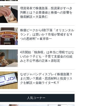
増資発表で株価急落…投資家がすべき
判断とは？企業価値と株価への影響を
徹底解説＝大畠典仁
株価ピークから6割下落「オリエンタル
ランド」は買いか？市場が警戒する“4
つの悪材料”＝峯岸恭一
4月開始「独身税」は本当に増税ではな
いのか？子ども・子育て支援金の仕組
みと不公平感の正体＝原彰宏
なぜジャパンディスプレイ株価急騰？
まだ買い？業績・思惑材料と投資リス
クを解説＝金融ライターK.Y
人気コーナー