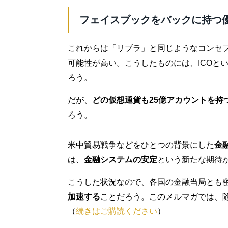
フェイスブックをバックに持つ
これからは「リブラ」と同じようなコンセ
可能性が高い。こうしたものには、ICOと
ろう。
だが、
どの仮想通貨も25億アカウントを持
ろう。
米中貿易戦争などをひとつの背景にした
金
は、
金融システムの安定
という新たな期待
こうした状況なので、各国の金融当局とも
加速する
ことだろう。このメルマガでは、
（
続きはご購読ください
）