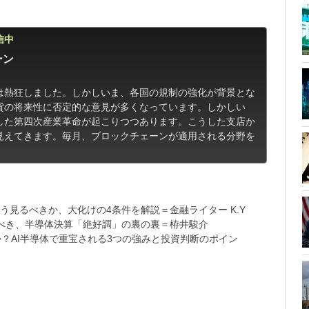
信中
ーン
は熱狂しました。しかしいま、各国の規制の強化が背景とな
貨の将来性に否定的な意見が多くなっています。しかしい
した第四次産業革命が起こりつつあります。こうした支店か
見えてきます。毎月、ブロックチェーンが適用される分野を
う見るべきか、大化けの4条件を解説＝金融ライター K.Y
べき、半導体決算「絶好調」の裏の裏＝栫井駿介
？AI半導体で重宝される3つの強みと投資判断のポイン