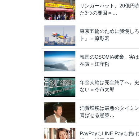
リンガーハット、20億円
た3つの要因＝…
東京五輪のために我慢し
ト」＝原彰宏
韓国のGSOMIA破棄、
在寅＝江守哲
年金支給は完全終了へ。史
ない＝今市太郎
消費増税は最悪のタイミ
喜ばせる愚策…
PayPayもLINE Pa