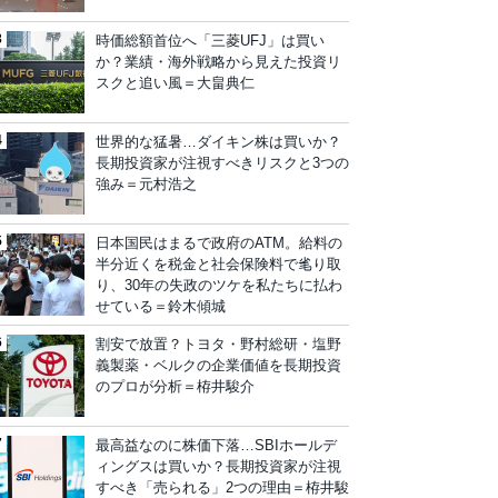
時価総額首位へ「三菱UFJ」は買い
か？業績・海外戦略から見えた投資リ
スクと追い風＝大畠典仁
世界的な猛暑…ダイキン株は買いか？
長期投資家が注視すべきリスクと3つの
強み＝元村浩之
日本国民はまるで政府のATM。給料の
半分近くを税金と社会保険料で毟り取
り、30年の失政のツケを私たちに払わ
せている＝鈴木傾城
割安で放置？トヨタ・野村総研・塩野
義製薬・ベルクの企業価値を長期投資
のプロが分析＝栫井駿介
最高益なのに株価下落…SBIホールデ
ィングスは買いか？長期投資家が注視
すべき「売られる」2つの理由＝栫井駿