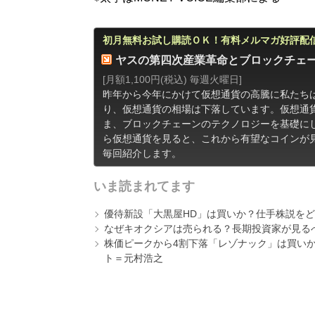
初月無料お試し購読ＯＫ！有料メルマガ好評配
ヤスの第四次産業革命とブロックチェ
[月額1,100円(税込) 毎週火曜日]
昨年から今年にかけて仮想通貨の高騰に私たち
り、仮想通貨の相場は下落しています。仮想通
ま、ブロックチェーンのテクノロジーを基礎に
ら仮想通貨を見ると、これから有望なコインが
毎回紹介します。
いま読まれてます
優待新設「大黒屋HD」は買いか？仕手株説をど
なぜキオクシアは売られる？長期投資家が見る
株価ピークから4割下落「レゾナック」は買いか
ト＝元村浩之