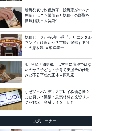
増資発表で株価急落…投資家がすべき
判断とは？企業価値と株価への影響を
徹底解説＝大畠典仁
株価ピークから6割下落「オリエンタル
ランド」は買いか？市場が警戒する“4
つの悪材料”＝峯岸恭一
4月開始「独身税」は本当に増税ではな
いのか？子ども・子育て支援金の仕組
みと不公平感の正体＝原彰宏
なぜジャパンディスプレイ株価急騰？
まだ買い？業績・思惑材料と投資リス
クを解説＝金融ライターK.Y
人気コーナー