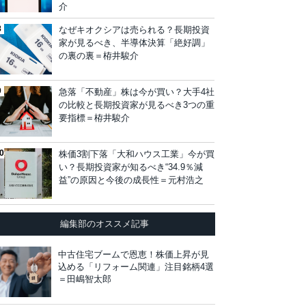
介
なぜキオクシアは売られる？長期投資
家が見るべき、半導体決算「絶好調」
の裏の裏＝栫井駿介
急落「不動産」株は今が買い？大手4社
の比較と長期投資家が見るべき3つの重
要指標＝栫井駿介
株価3割下落「大和ハウス工業」今が買
い？長期投資家が知るべき“34.9％減
益”の原因と今後の成長性＝元村浩之
編集部のオススメ記事
中古住宅ブームで恩恵！株価上昇が見
込める「リフォーム関連」注目銘柄4選
＝田嶋智太郎