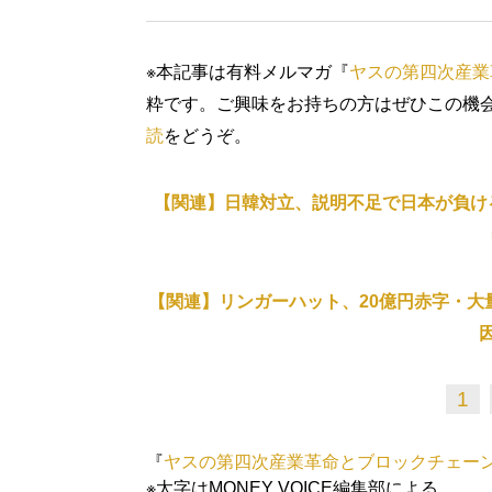
※本記事は有料メルマガ『
ヤスの第四次産業
粋です。ご興味をお持ちの方はぜひこの機
読
をどうぞ。
【関連】日韓対立、説明不足で日本が負け
【関連】リンガーハット、20億円赤字・大
1
『
ヤスの第四次産業革命とブロックチェー
※太字はMONEY VOICE編集部による