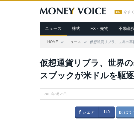
今す
PR
ニュース
株式
FX・先物
不動産
»
»
HOME
ニュース
仮想通貨リブラ、世界の基
仮想通貨リブラ、世界の
スブックが米ドルを駆逐
2019年8月28日
シェア
140
はて