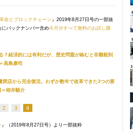
革命とブロックチェーン
』2019年8月27日号の一部抜
会にバックナンバー含め
今月分すべて無料のお試し購
る？経済的には有利だが、歴史問題が絡むと非難殺到
＝高島康司
量閉店から完全復活。わずか数年で改革できた3つの要
因＝栫井駿介
2
3
4
ン
』（2019年8月27日号）より一部抜粋