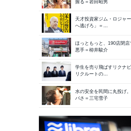
握る＝岩田昭男
天才投資家ジム・ロジャ
へ逃げろ」＝…
ほっともっと、190店閉
悪手＝栫井駿介
学生を売り飛ばすリクナビ
リクルートの…
水の安全を民間に丸投げ。
バさ＝三宅雪子