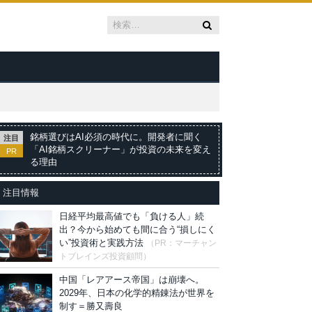
銘柄選びはAI必須の時代に。開発者に聞く
注目
「AI銘柄スクリーナー」が投資の未来を変え
PR
る理由
注目情報
日経平均最高値でも「負ける人」続
出？今から始めても間に合う“損しにく
い”投資術と実践方法
（PR：マーチャン
トブレインズ投資顧問）
中国「レアアース帝国」は崩壊へ。
2029年、日本の化学的精錬法が世界を
制す＝勝又壽良