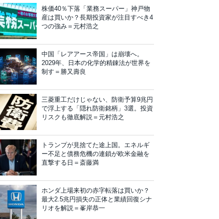
株価40％下落「業務スーパー」神戸物
産は買いか？長期投資家が注目すべき4
つの強み＝元村浩之
中国「レアアース帝国」は崩壊へ。
2029年、日本の化学的精錬法が世界を
制す＝勝又壽良
三菱重工だけじゃない、防衛予算9兆円
で浮上する「隠れ防衛銘柄」3選。投資
リスクも徹底解説＝元村浩之
トランプが見捨てた途上国。エネルギ
ー不足と債務危機の連鎖が欧米金融を
直撃する日＝斎藤満
ホンダ上場来初の赤字転落は買いか？
最大2.5兆円損失の正体と業績回復シナ
リオを解説＝峯岸恭一