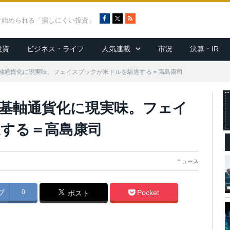
F
X
R
ぐ始められる「損しにくい投資」
a
S
c
S
投資
ビジネス・ライフ
人気連載
市況
決算・IR
e
b
o
軸通貨化に現実味。フェイスブックが米ドルを駆逐する＝高島康司
o
k
基軸通貨化に現実味。フェイ
する＝高島康司
ニュース
ブ
0
Pocket
ポスト