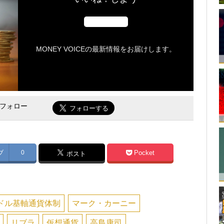
MONEY VOICEの最新情報をお届けします。
をフォロー
ブ
0
Pocket
ポスト
ドル基軸通貨体制
マーク・カーニー
リブラ
仮想通貨
高島康司