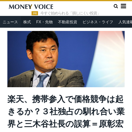
»
»
HOME
ニュース
楽天、携帯参入で価格競争は起きるか？３
社独占の馴れ合い業界と三木谷社長の誤算＝原彰宏
今すぐ始められる「損しにくい投資」
PR
ニュース
株式
FX・先物
不動産投資
ビジネス・ライフ
人気連
楽天、携帯参入で価格競争は起
きるか？３社独占の馴れ合い業
界と三木谷社長の誤算＝原彰宏