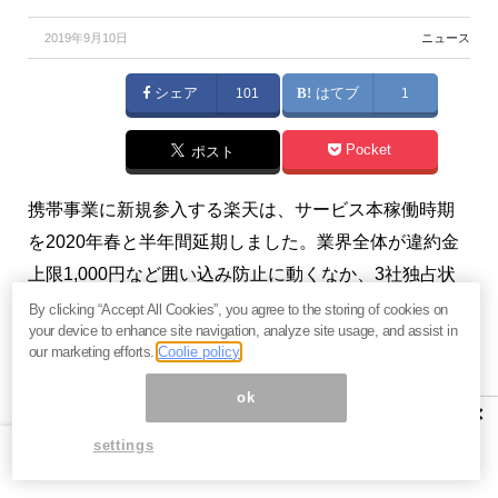
2019年9月10日
ニュース
シェア
101
はてブ
1
Pocket
ポスト
携帯事業に新規参入する楽天は、サービス本稼働時期
を2020年春と半年間延期しました。業界全体が違約金
上限1,000円など囲い込み防止に動くなか、3社独占状
態に風穴を開けられるのでしょうか。（『
らぽーる・
By clicking “Accept All Cookies”, you agree to the storing of cookies on
your device to enhance site navigation, analyze site usage, and assist in
マガジン
』原彰宏）
our marketing efforts.
Coolie policy
※本記事は、『
らぽーる・マガジン
』 2019年9月9日号
ok
×
の一部抜粋です。ご興味を持たれた方はぜひこの機会
settings
に
今月すべて無料のお試し購読
をどうぞ。