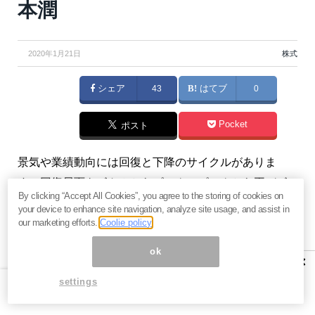
本潤
2020年1月21日
株式
シェア
43
はてブ
0
Pocket
ポスト
景気や業績動向には回復と下降のサイクルがありま
す。回復局面をボトムからピーク、ピークから再びボ
By clicking “Accept All Cookies”, you agree to the storing of cookies on
トムの2つに分割。どちらの局面で株を買うべきでしょ
your device to enhance site navigation, analyze site usage, and assist in
う。（『
億の近道
』山本潤）
our marketing efforts.
Coolie policy
ok
※このコラムは、2005年10月4日に書かれたものです。
×
当時の経済的背景に基づいていますので、ご留意の上
settings
お読み下さい。