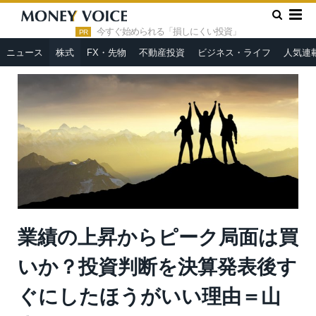
»
»
HOME
株式
業績の上昇からピーク局面は買いか？投資判断
を決算発表後すぐにしたほうがいい理由＝山本潤
今すぐ始められる「損しにくい投資」
PR
ニュース
株式
FX・先物
不動産投資
ビジネス・ライフ
人気連
業績の上昇からピーク局面は買
いか？投資判断を決算発表後す
ぐにしたほうがいい理由＝山