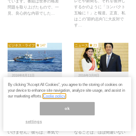
レビや新聞も、それを後押し
ています。番組は世界の格差
するかのように「コンパクト
問題を取り上げたもので、一
五輪に！」と報道。正直、私
見、良心的な内容でした…
はこの“節約志向”に大反対で
す…
ビジネス・ライフ
147
ニュース
23
2016年8月11日
2016年3月8日
By clicking “Accept All Cookies”, you agree to the storing of cookies on
中国の尖閣諸島侵入を日
現実味を帯び始めた「消
your device to enhance site navigation, analyze site usage, and assist in
本が絶対に許してはなら
費増税延期」はアベノミ
our marketing efforts.
Coolie policy
ない当然の理由＝落合陽
クス復活の狼煙となるか
平
＝落合陽平
ok
漁船と言ってますが、実際に
ようやくというか、おせーよ
は中国共産党に操られた民兵
というか、まぁとにかく消費
settings
であるということを忘れては
増税が延期、あるいは凍結に
いけません。彼らは、本気で
なることは、ほぼ間違いない