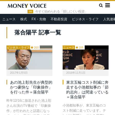
»
HOME
落合陽平
今すぐ始められる「損しにくい投資」
PR
ニュース
株式
FX・先物
不動産投資
ビジネス・ライフ
人気連
落合陽平 記事一覧
ビジネス・ライフ
203
ニュース
205
2017年1月5日
2016年11月1日
あの池上彰先生が典型的
東京五輪コスト削減に奔
かつ豪快な「印象操作」
走する小池都知事の「節
を行った件＝落合陽平
約志向」は間違っている
＝落合陽平
昨年12/16に放送された池上彰
小池都知事が、東京五輪のコ
さん出演のTV番組で「印象操
スト削減に走っています。テ
作」が行われたと話題になっ