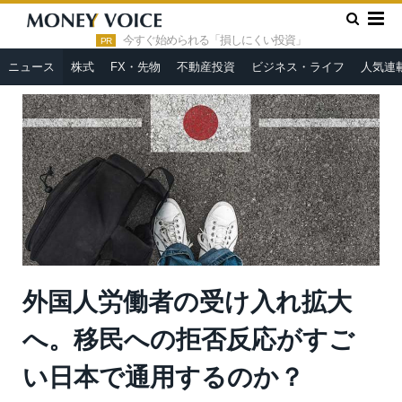
»
»
HOME
ニュース
外国人労働者の受け入れ拡大へ。移民への
拒否反応がすごい日本で通用するのか？
今すぐ始められる「損しにくい投資」
PR
ニュース
株式
FX・先物
不動産投資
ビジネス・ライフ
人気連
外国人労働者の受け入れ拡大
へ。移民への拒否反応がすご
い日本で通用するのか？