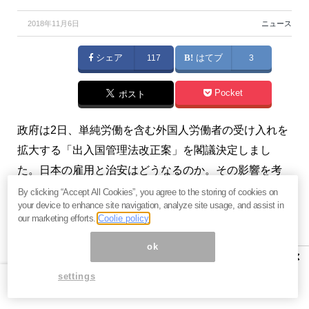
2018年11月6日
ニュース
シェア
117
はてブ
3
Pocket
ポスト
政府は2日、単純労働を含む外国人労働者の受け入れを
拡大する「出入国管理法改正案」を閣議決定しまし
た。日本の雇用と治安はどうなるのか。その影響を考
えます。（『
らぽーる・マガジン
』）
By clicking “Accept All Cookies”, you agree to the storing of cookies on
your device to enhance site navigation, analyze site usage, and assist in
our marketing efforts.
Coolie policy
※本記事は、『
らぽーる・マガジン
』 2018年11月5日号
の一部抜粋です。ご興味を持たれた方はぜひこの機会
ok
×
に
今月すべて無料のお試し購読
をどうぞ。
settings