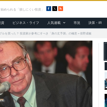
F
X
R
ぐ始められる「損しにくい投資」
a
S
c
S
投資
ビジネス・ライフ
人気連載
市況
決算・IR
e
b
o
プルを買った？ 投資家が参考にすべき「身の丈予測」の極意＝俣野成敏
o
k