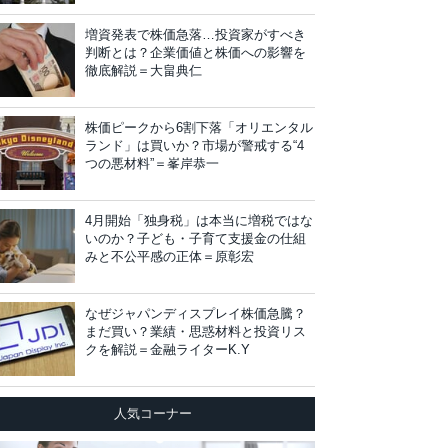
増資発表で株価急落…投資家がすべき
判断とは？企業価値と株価への影響を
徹底解説＝大畠典仁
株価ピークから6割下落「オリエンタル
ランド」は買いか？市場が警戒する“4
つの悪材料”＝峯岸恭一
4月開始「独身税」は本当に増税ではな
いのか？子ども・子育て支援金の仕組
みと不公平感の正体＝原彰宏
なぜジャパンディスプレイ株価急騰？
まだ買い？業績・思惑材料と投資リス
クを解説＝金融ライターK.Y
人気コーナー