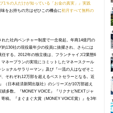
プ1％の人だけが知っている「お金の真実」』実践
ご興味をお持ちの方はぜひこの機会に
初月すべて無料の
）
された社内ベンチャー制度で一念発起。年商14億円の
プ約130社の現役最年少の役員に抜擢され、さらには
任する。2012年の独立後は、フランチャイズ2業態6
、マネープランの実現にコミットしたマネースクール
ッショナルサラリーマン』及び『一流の人はなぜそこ
、それぞれ12万部を超えるベストセラーとなる。近
』（日本経済新聞出版社）のシリーズが10万部超え
多数。『MONEY VOICE』『リクナビNEXTジャ
稿。『まぐまぐ大賞（MONEY VOICE賞）』を3年