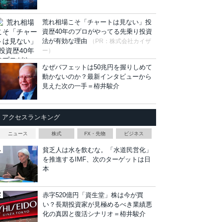
荒れ相場こそ「チャートは見ない」投
資歴40年のプロがやってる先乗り投資
法が有効な理由
（PR：株式会社カイザ
ー）
なぜバフェットは50兆円を握りしめて
動かないのか？最新インタビューから
見えた次の一手＝栫井駿介
アクセスランキング
ニュース
株式
FX・先物
ビジネス
貧乏人は水を飲むな。「水道民営化」
を推進するIMF、次のターゲットは日
本
赤字520億円「資生堂」株は今が買
い？長期投資家が見極めるべき業績悪
化の真因と復活シナリオ＝栫井駿介