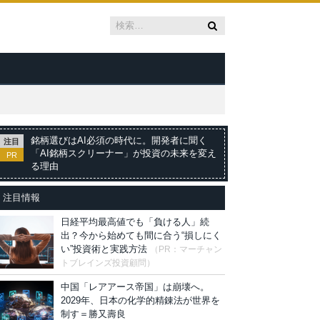
銘柄選びはAI必須の時代に。開発者に聞く
注目
「AI銘柄スクリーナー」が投資の未来を変え
PR
る理由
注目情報
日経平均最高値でも「負ける人」続
出？今から始めても間に合う“損しにく
い”投資術と実践方法
（PR：マーチャン
トブレインズ投資顧問）
中国「レアアース帝国」は崩壊へ。
2029年、日本の化学的精錬法が世界を
制す＝勝又壽良