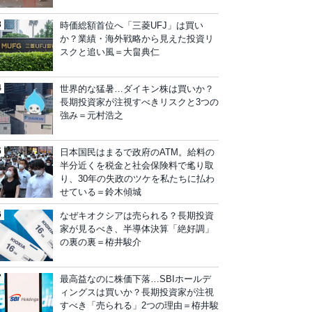
時価総額首位へ「三菱UFJ」は買い
か？業績・海外戦略から見えた投資リ
スクと追い風＝大畠典仁
世界的な猛暑…ダイキン株は買いか？
長期投資家が注視すべきリスクと3つの
強み＝元村浩之
日本国民はまるで政府のATM。給料の
半分近くを税金と社会保険料で毟り取
り、30年の失政のツケを私たちに払わ
せている＝鈴木傾城
なぜキオクシアは売られる？長期投資
家が見るべき、半導体決算「絶好調」
の裏の裏＝栫井駿介
最高益なのに株価下落…SBIホールデ
ィングスは買いか？長期投資家が注視
すべき「売られる」2つの理由＝栫井駿