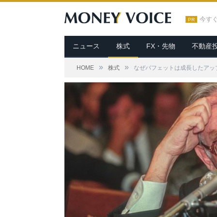
今す
PR
ニュース
株式
FX・先物
不動産
»
»
HOME
株式
なぜバフェットは成長したアッ