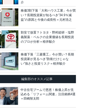
介
株価3割下落「大和ハウス工業」今が買
い？長期投資家が知るべき“34.9％減
益”の原因と今後の成長性＝元村浩之
割安で放置？トヨタ・野村総研・塩野
義製薬・ベルクの企業価値を長期投資
のプロが分析＝栫井駿介
株価下落「三菱重工」今が買い？長期
投資家が見るべき“防衛だけじゃな
い”強さと投資リスク＝栫井駿介
編集部のオススメ記事
中古住宅ブームで恩恵！株価上昇が見
込める「リフォーム関連」注目銘柄4選
＝田嶋智太郎