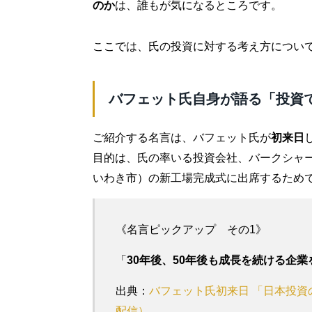
のか
は、誰もが気になるところです。
ここでは、氏の投資に対する考え方につい
バフェット氏自身が語る「投資
ご紹介する名言は、バフェット氏が
初来日
目的は、氏の率いる投資会社、バークシャ
いわき市）の新工場完成式に出席するため
《名言ピックアップ その1》
「
30年後、50年後も成長を続ける企
出典：
バフェット氏初来日 「日本投資の
配信）