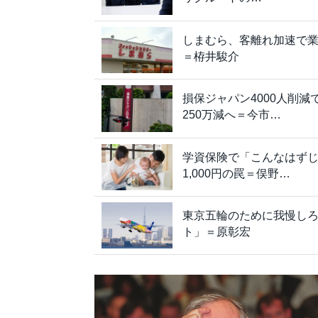
しまむら、客離れ加速で
＝栫井駿介
損保ジャパン4000人削
250万減へ＝今市…
学資保険で「こんなはずじ
1,000円の罠＝俣野…
東京五輪のために我慢し
ト」＝原彰宏