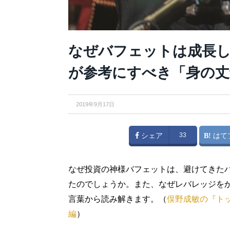
なぜバフェットは成長し
が参考にすべき「身の丈
2019年9月17日
シェア
33
はて
なぜ投資の神様バフェットは、避けてきたハ
たのでしょうか。また、なぜレバレッジを
言葉から読み解きます。（
俣野成敏の『ト
編
）