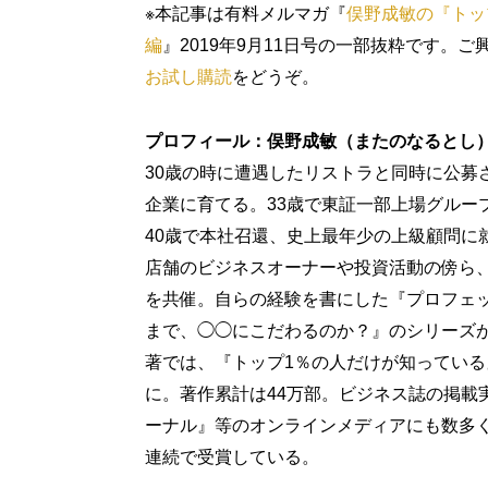
※本記事は有料メルマガ『
俣野成敏の『トッ
編
』2019年9月11日号の一部抜粋です。
お試し購読
をどうぞ。
プロフィール：俣野成敏（またのなるとし
30歳の時に遭遇したリストラと同時に公募
企業に育てる。33歳で東証一部上場グルー
40歳で本社召還、史上最年少の上級顧問に就
店舗のビジネスオーナーや投資活動の傍ら
を共催。自らの経験を書にした『プロフェ
まで、◯◯にこだわるのか？』のシリーズが
著では、『トップ1％の人だけが知っている
に。著作累計は44万部。ビジネス誌の掲載実績
ーナル』等のオンラインメディアにも数多く寄
連続で受賞している。