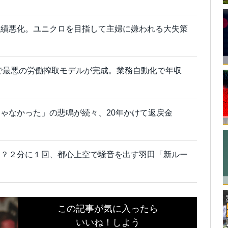
業績悪化。ユニクロを目指して主婦に嫌われる大失策
減で最悪の労働搾取モデルが完成。業務自動化で年収
ゃなかった」の悲鳴が続々、20年かけて返戻金
ろ？２分に１回、都心上空で騒音を出す羽田「新ルー
この記事が気に入ったら
いいね！しよう