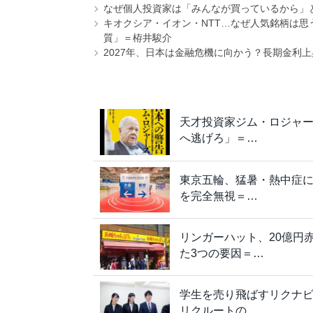
なぜ個人投資家は「みんなが買っているから」
キオクシア・イオン・NTT…なぜ人気銘柄は
質」＝栫井駿介
2027年、日本は金融危機に向かう？長期金利
天才投資家ジム・ロジャ
へ逃げろ」＝…
東京五輪、猛暑・熱中症
を完全無視＝…
リンガーハット、20億円
た3つの要因＝…
学生を売り飛ばすリクナビ
リクルートの…