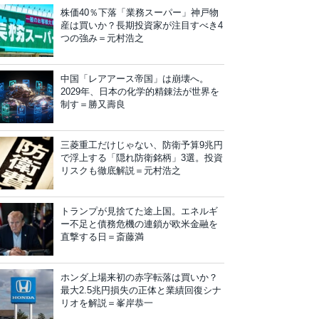
株価40％下落「業務スーパー」神戸物
産は買いか？長期投資家が注目すべき4
つの強み＝元村浩之
中国「レアアース帝国」は崩壊へ。
2029年、日本の化学的精錬法が世界を
制す＝勝又壽良
三菱重工だけじゃない、防衛予算9兆円
で浮上する「隠れ防衛銘柄」3選。投資
リスクも徹底解説＝元村浩之
トランプが見捨てた途上国。エネルギ
ー不足と債務危機の連鎖が欧米金融を
直撃する日＝斎藤満
ホンダ上場来初の赤字転落は買いか？
最大2.5兆円損失の正体と業績回復シナ
リオを解説＝峯岸恭一