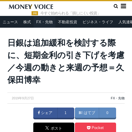
»
»
HOME
FX・先物
日銀は追加緩和を検討する際に、短期金
利の引き下げを考慮／今週の動きと来週の予想＝久保田博幸
今すぐ始められる「損しにくい投資」
PR
ニュース
株式
FX・先物
不動産投資
ビジネス・ライフ
人気連
日銀は追加緩和を検討する際
に、短期金利の引き下げを考慮
／今週の動きと来週の予想＝久
保田博幸
2019年9月27日
FX・先物
シェア
1
はてブ
0
Pocket
ポスト