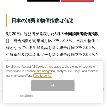
日本の消費者物価指数は低迷
9月20日に総務省が発表し
た8月の全国消費者物価指数
は、総合指数が前年同月比プラス0.3％、日銀の物価目
標となっている生鮮食品を除く総合は同プラス0.5％、
生鮮食品及びエネルギーを除く総合は同プラス0.6％と
なった。
By clicking “Accept All Cookies”, you agree to the storing of cookies on
your device to enhance site navigation, analyze site usage, and assist in
コア指数のプラスは32か月連続となったが、2017年7
our marketing efforts.
Coolie policy
以来の低い伸びに止まった。また、総合のプラス0.3％
ok
は今年2月のプラス0.2％以来の伸びの低さとなった。
×
settings
寄与度でみると、
上昇に寄与したのはアイスクリーム
の値上げなどによる菓子類、そして外食や電気代
とな