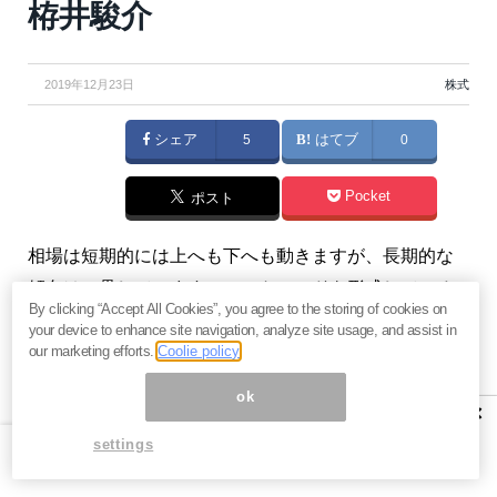
栫井駿介
2019年12月23日
株式
シェア
5
はてブ
0
Pocket
ポスト
相場は短期的には上へも下へも動きますが、長期的な
傾向は一貫しています。このトレンドを形成している
By clicking “Accept All Cookies”, you agree to the storing of cookies on
要因が、「経済成長」と「リスクプレミアム」です。
your device to enhance site navigation, analyze site usage, and assist in
（『
バリュー株投資家の見方｜つばめ投資顧問
』栫井
our marketing efforts.
Coolie policy
駿介）
ok
×
プロフィール:栫井駿介（かこいしゅんすけ）
settings
株式投資アドバイザー、証券アナリスト。1986年、鹿