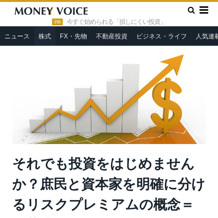
»
»
HOME
株式
それでも投資をはじめませんか？庶民と資本家
を明確に分けるリスクプレミアムの概念＝栫井駿介
今すぐ始められる「損しにくい投資」
PR
ニュース
株式
FX・先物
不動産投資
ビジネス・ライフ
人気連
それでも投資をはじめません
か？庶民と資本家を明確に分け
るリスクプレミアムの概念＝