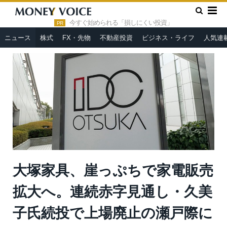
»
»
HOME
ニュース
大塚家具、崖っぷちで家電販売拡大へ。連
続赤字見通し・久美子氏続投で上場廃止の瀬戸際に
今すぐ始められる「損しにくい投資」
PR
ニュース
株式
FX・先物
不動産投資
ビジネス・ライフ
人気連
大塚家具、崖っぷちで家電販売
拡大へ。連続赤字見通し・久美
子氏続投で上場廃止の瀬戸際に