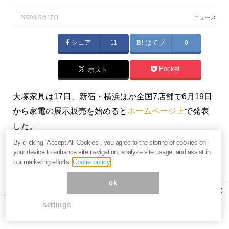
2020年6月17日
ニュース
シェア
11
はてブ
0
Pocket
ポスト
大塚家具は17日、新宿・横浜ほか全国7店舗で6月19日
から家電の展示販売を始めると
ホームページ上
で発表
した。
By clicking “Accept All Cookies”, you agree to the storing of cookies on
親会社である「ヤマダ電機」とのコラボにより実現し
your device to enhance site navigation, analyze site usage, and assist in
our marketing efforts.
Coolie policy
たもので、大塚家具は家電の本格販売に乗り出した理
由として、「消費者は住宅取得や結婚に際し、家具・
ok
×
インテリアと同額以上の家電を購入しています。ま
settings
た、こうした住宅取得や結婚を機にした家具・インテ
リアの購入は当社店舗売上の約3分の1を占めていま