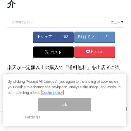
介
2020年1月29日
ニュース
シェア
102
はてブ
3
Pocket
ポスト
楽天が一定額以上の購入で「送料無料」を出店者に強
制したことで、公正取引委員会を巻き込む大問題に発
By clicking “Accept All Cookies”, you agree to the storing of cookies on
展しています。楽天はオンラインショッピングモール
your device to enhance site navigation, analyze site usage, and assist in
の覇権争いで生き残れるのでしょうか。（『
バリュー
our marketing efforts.
Coolie policy
株投資家の見方|つばめ投資顧問
』栫井駿介）
ok
×
settings
【関連】AIでも5Gでもない。2020年に投資家が注目す
べき業界と５銘柄はこれだ＝栫井駿介