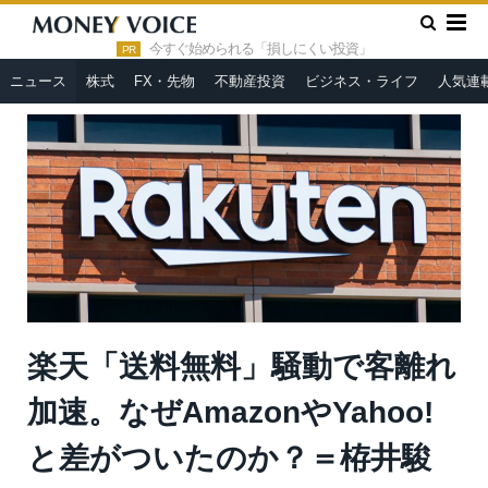
»
»
HOME
ニュース
楽天「送料無料」騒動で客離れ加速。なぜ
AmazonやYahoo!と差がついたのか？＝栫井駿介
今すぐ始められる「損しにくい投資」
PR
ニュース
株式
FX・先物
不動産投資
ビジネス・ライフ
人気連
楽天「送料無料」騒動で客離れ
加速。なぜAmazonやYahoo!
と差がついたのか？＝栫井駿