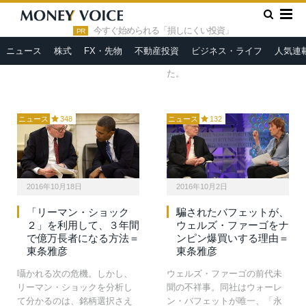
を「絶対に売らない」わけで
ンダムに紹介するだけでは頭
»
HOME
バークシャー・ハサウェイ
はありません。実はリーマ
に入ってこないため、体系的
今すぐ始められる「損しにくい投資」
PR
ン・ショックの前後にも、巧
に整理を行いつつ解説しま
みな「ポートフォリオのリバ
ニュース
株式
FX・先物
不動産投資
ビジネス・ライフ
人気連
す。
ランス」を実施していまし
た。
ニュース
348
ニュース
132
2016年10月18日
2016年10月2日
「リーマン・ショック
騙されたバフェットが、
２」を利用して、３年間
ウェルズ・ファーゴをナ
で億万長者になる方法＝
ンピン爆買いする理由＝
東条雅彦
東条雅彦
囁かれる次の危機。しかし、
ウェルズ・ファーゴの前代未
リーマン・ショックを分析し
聞の不祥事。同社はウォーレ
て分かるのは、銘柄選択さえ
ン・バフェットが唯一、「永