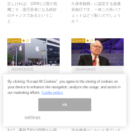
正しければ、100年に1度の危
久保有銘柄」に認定する超優
機こそ、億万長者になる絶好
良銀行です。一体この先バフ
のチャンスであるというこ
ェットはどう動くのでしょう
と…
か？…
ニュース
12
ニュース
25
2016年9月22日
2016年9月6日
「強いアップル株」復活
ウォーレン・バフェット
By clicking “Accept All Cookies”, you agree to the storing of cookies on
に向け、絶対に負けられ
氏はウォルマートを見捨
your device to enhance site navigation, analyze site usage, and assist in
ない日本市場での戦い＝
てたのか？＝東条雅彦
our marketing efforts.
Coolie policy
徳田陽太
バフェットがウォルマートの
ok
今月発売のiPhone7。当初、出
保有株数を27％も減少させて
荷台数は頭打ちとの報道が流
います。彼はウォルマートへ
settings
れ、アップルの株価も下落し
の投資から撤退してしまうの
ました。しかし蓋を開けてみ
でしょうか？私は、現時点で
れば、事前予約の段階から相
完全撤退はしないと見ていま