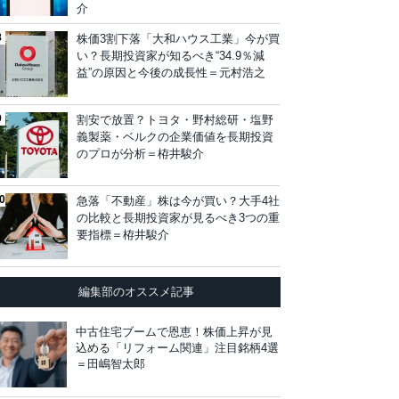
介
株価3割下落「大和ハウス工業」今が買
い？長期投資家が知るべき“34.9％減
益”の原因と今後の成長性＝元村浩之
割安で放置？トヨタ・野村総研・塩野
義製薬・ベルクの企業価値を長期投資
のプロが分析＝栫井駿介
急落「不動産」株は今が買い？大手4社
の比較と長期投資家が見るべき3つの重
要指標＝栫井駿介
編集部のオススメ記事
中古住宅ブームで恩恵！株価上昇が見
込める「リフォーム関連」注目銘柄4選
＝田嶋智太郎