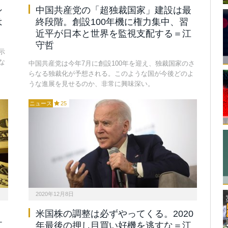
シ
中国共産党の「超独裁国家」建設は最
は
終段階。創設100年機に権力集中、習
近平が日本と世界を監視支配する＝江
守哲
示
な
中国共産党は今年7月に創設100年を迎え、独裁国家のさ
らなる独裁化が予想される。このような国が今後どのよ
うな進展を見せるのか、非常に興味深い。
ニュース
25
2020年12月8日
米国株の調整は必ずやってくる。2020
江
年最後の押し目買い好機を逃すな＝江