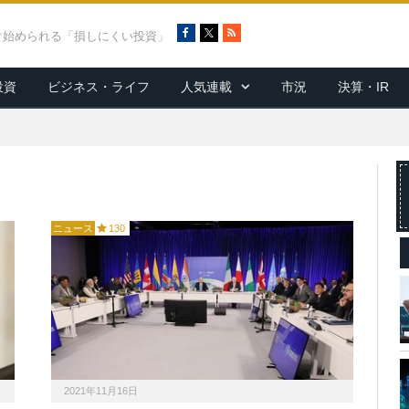
F
X
R
ぐ始められる「損しにくい投資」
a
S
c
S
投資
ビジネス・ライフ
人気連載
市況
決算・IR
e
b
o
o
k
ニュース
130
2021年11月16日