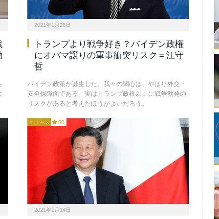
2021年1月26日
戦
トランプより戦争好き？バイデン政権
動
にオバマ譲りの軍事衝突リスク＝江守
哲
を
バイデン政策が誕生した。我々の関心は、やはり外交・
大
安全保障面である。実はトランプ政権以上に戦争勃発の
リスクがあると考えたほうがよいだろう。
ニュース
68
2021年1月14日