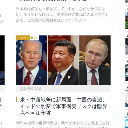
日本株は何度も上値を試しているが、なかなか戻らな
い。戻り切れなければ、夏場の軟調相場に入る可能性も
与
ある。この夏の投資戦略はどうすべきか？
の
ニュース
22
2021年6月29日
戦
米・中露戦争に新局面。中国の自滅、
が
インドの豹変で軍事衝突リスクは臨界
点へ＝江守哲
り
2021年以降の世界情勢は、我々が考えている以上に複雑