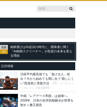
銘柄選びはAI必須の時代に。開発者に聞く
注目
「AI銘柄スクリーナー」が投資の未来を変え
PR
る理由
注目情報
日経平均最高値でも「負ける人」続
出？今から始めても間に合う“損しにく
い”投資術と実践方法
（PR：マーチャン
トブレインズ投資顧問）
中国「レアアース帝国」は崩壊へ。
2029年、日本の化学的精錬法が世界を
制す＝勝又壽良