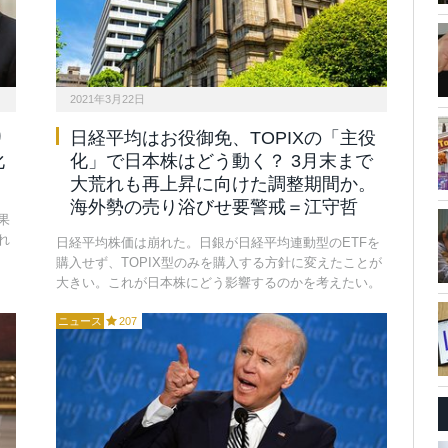
2021年3月22日
り
日経平均はお役御免、TOPIXの「主役
化
化」で日本株はどう動く？ 3月末まで
大荒れも再上昇に向けた調整期間か。
海外勢の売り浴びせ要警戒＝江守哲
果
れ
日経平均株価は崩れた。日銀が日経平均連動型のETFを
購入せず、TOPIX型のみを購入する方針に変えたことが
大きい。これが日本株にどう影響するのかを考えたい。
ニュース
207