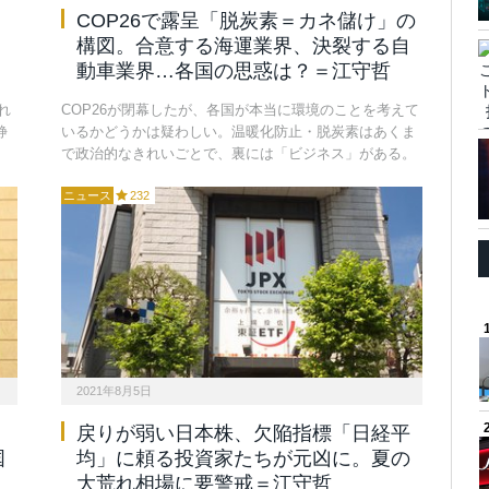
COP26で露呈「脱炭素＝カネ儲け」の
構図。合意する海運業界、決裂する自
動車業界…各国の思惑は？＝江守哲
れ
COP26が閉幕したが、各国が本当に環境のことを考えて
静
いるかどうかは疑わしい。温暖化防止・脱炭素はあくま
で政治的なきれいごとで、裏には「ビジネス」がある。
ニュース
232
2021年8月5日
。
戻りが弱い日本株、欠陥指標「日経平
国
均」に頼る投資家たちが元凶に。夏の
大荒れ相場に要警戒＝江守哲