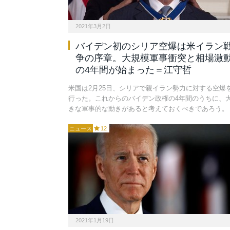
2021年3月2日
バイデン初のシリア空爆は米イラン
争の序章。大規模軍事衝突と相場激
の4年間が始まった＝江守哲
米国は2月25日、シリアで親イラン勢力に対する空爆
行った。これからのバイデン政権の4年間のうちに、
きな軍事的な動きがあると考えておくべきであろう。
ニュース
12
2021年1月19日