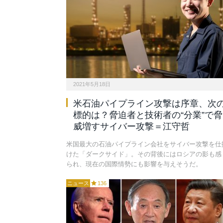
2021年5月18日
米石油パイプライン攻撃は序章、次
標的は？脅迫者と技術者の“分業”で脅
威増すサイバー攻撃＝江守哲
米国最大の石油パイプライン会社をサイバー攻撃を仕
けた「ダークサイド」。その背後にはロシアの影も感
られ、現在の国際情勢にも影響を与えそうだ。
ニュース
136