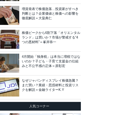
増資発表で株価急落…投資家がすべき
判断とは？企業価値と株価への影響を
徹底解説＝大畠典仁
株価ピークから6割下落「オリエンタル
ランド」は買いか？市場が警戒する“4
つの悪材料”＝峯岸恭一
4月開始「独身税」は本当に増税ではな
いのか？子ども・子育て支援金の仕組
みと不公平感の正体＝原彰宏
なぜジャパンディスプレイ株価急騰？
まだ買い？業績・思惑材料と投資リス
クを解説＝金融ライターK.Y
人気コーナー