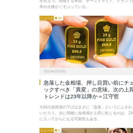
が目立つ。関係する米国、オーストラリア、イランで
争の火種がくずぶっている。
ニュース
49
2021年6月24日
急落した金相場、押し目買い前にチ
ックすべき「異変」の意味。次の上
トレンドは23年以降か＝江守哲
今回の金相場の下げはまさに「急落」というにふさわ
いだろう。次に明確に金相場が上昇に転じるのは、23
に入ってからになる可能性もある。
ニュース
9