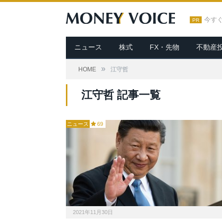
今す
PR
ニュース
株式
FX・先物
不動産
»
HOME
江守哲
江守哲 記事一覧
ニュース
69
2021年11月30日