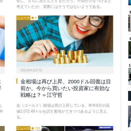
紛
化し、さらに混とんとするだろう。中国が力をつけると
考えていたが、実際にはそうではないようである。
ニュース
9
2021年5月27日
ェ
金相場は再び上昇、2000ドル回復は目
昇
前か。今から買いたい投資家に有効な
戦略は？＝江守哲
し
金（ゴールド）相場は再び上昇している。昨年8月の高
年
値2,072.49ドルを試す素地ができつつあるように見え
る。
ニュース
135