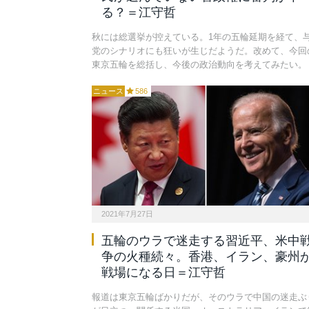
る？＝江守哲
秋には総選挙が控えている。1年の五輪延期を経て、
党のシナリオにも狂いが生じだようだ。改めて、今回
東京五輪を総括し、今後の政治動向を考えてみたい。
ニュース
586
2021年7月27日
五輪のウラで迷走する習近平、米中
争の火種続々。香港、イラン、豪州
戦場になる日＝江守哲
報道は東京五輪ばかりだが、そのウラで中国の迷走ぶ