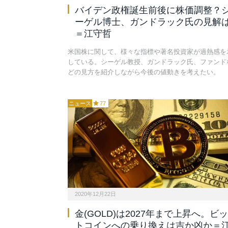
バイデン政権誕生前後に株価調整？
ーゲル博士、ガンドラック氏の見解
＝江守哲
米国株に関して、様々な指標や著名投資家が過熱感を
している。シーゲル教授、ガンドラック氏、ファンド
どの見方を紹介しながら今後の値動きを考えたい。
ニュース
77
2020年12月22日
金(GOLD)は2027年まで上昇へ。ビッ
トコインへの乗り換えは吉か凶か＝