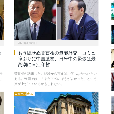
2021年4月27日
の
もう隠せぬ菅首相の無能外交。コミュ
障ぶりに中国激怒、日米中の緊張は最
高潮に＝江守哲
掛
菅首相が訪米した。結論から言えば、何もなかったとい
じ
える。米国では、「まだアベのほうがよかった」という
声が上がっているかもしれない。
ニュース
30