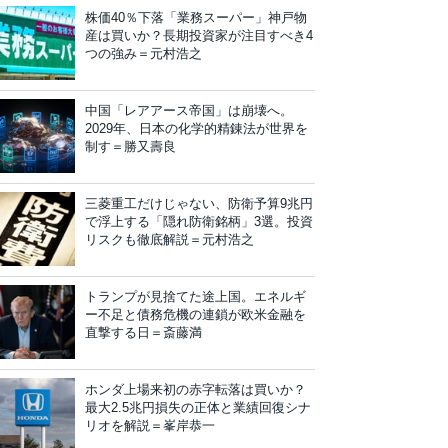
株価40％下落「業務スーパー」神戸物
産は買いか？長期投資家が注目すべき4
つの強み＝元村浩之
中国「レアアース帝国」は崩壊へ。
2029年、日本の化学的精錬法が世界を
制す＝勝又壽良
三菱重工だけじゃない、防衛予算9兆円
で浮上する「隠れ防衛銘柄」3選。投資
リスクも徹底解説＝元村浩之
トランプが見捨てた途上国。エネルギ
ー不足と債務危機の連鎖が欧米金融を
直撃する日＝斎藤満
ホンダ上場来初の赤字転落は買いか？
最大2.5兆円損失の正体と業績回復シナ
リオを解説＝峯岸恭一