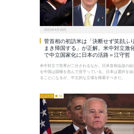
2021年4月15日
菅首相の初訪米は「決断せず笑顔ふ
まき帰国する」が正解。米中対立激
で中立国家化に日本の活路＝江守哲
米中対立で世界が二分されるなか、日米首相会談の結
を中国は固唾を呑んで見守っている。日本は選択を迫
ることになるが、中立的な立場を模索すべきだ。
ニュース
36