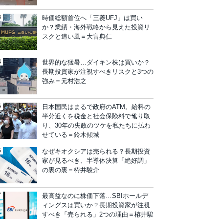
時価総額首位へ「三菱UFJ」は買い
か？業績・海外戦略から見えた投資リ
スクと追い風＝大畠典仁
世界的な猛暑…ダイキン株は買いか？
長期投資家が注視すべきリスクと3つの
強み＝元村浩之
日本国民はまるで政府のATM。給料の
半分近くを税金と社会保険料で毟り取
り、30年の失政のツケを私たちに払わ
せている＝鈴木傾城
なぜキオクシアは売られる？長期投資
家が見るべき、半導体決算「絶好調」
の裏の裏＝栫井駿介
最高益なのに株価下落…SBIホールデ
ィングスは買いか？長期投資家が注視
すべき「売られる」2つの理由＝栫井駿