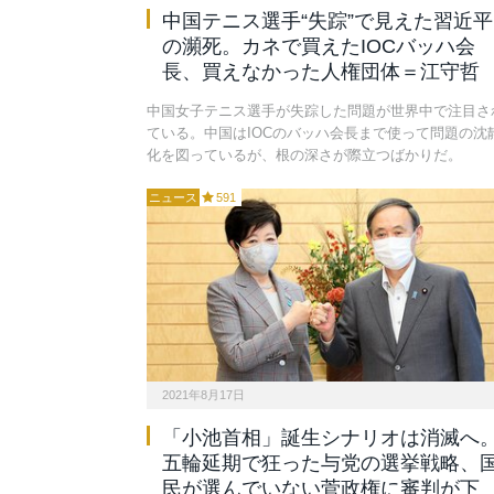
中国テニス選手“失踪”で見えた習近平
の瀕死。カネで買えたIOCバッハ会
長、買えなかった人権団体＝江守哲
中国女子テニス選手が失踪した問題が世界中で注目さ
ている。中国はIOCのバッハ会長まで使って問題の沈
化を図っているが、根の深さが際立つばかりだ。
ニュース
591
2021年8月17日
「小池首相」誕生シナリオは消滅へ
五輪延期で狂った与党の選挙戦略、
民が選んでいない菅政権に審判が下