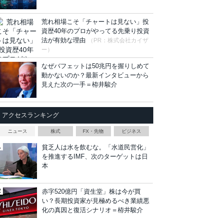
荒れ相場こそ「チャートは見ない」投
資歴40年のプロがやってる先乗り投資
法が有効な理由
（PR：株式会社カイザ
ー）
なぜバフェットは50兆円を握りしめて
動かないのか？最新インタビューから
見えた次の一手＝栫井駿介
アクセスランキング
ニュース
株式
FX・先物
ビジネス
貧乏人は水を飲むな。「水道民営化」
を推進するIMF、次のターゲットは日
本
赤字520億円「資生堂」株は今が買
い？長期投資家が見極めるべき業績悪
化の真因と復活シナリオ＝栫井駿介