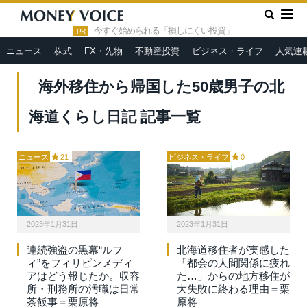
»
HOME
海外移住から帰国した50歳男子の北海道くらし日記
今すぐ始められる「損しにくい投資」
PR
ニュース
株式
FX・先物
不動産投資
ビジネス・ライフ
人気連
海外移住から帰国した50歳男子の北
海道くらし日記 記事一覧
ニュース
21
ビジネス・ライフ
0
2023年1月31日
2023年1月31日
連続強盗の黒幕“ルフ
北海道移住者が実感した
ィ”をフィリピンメディ
「都会の人間関係に疲れ
アはどう報じたか。収容
た…」からの地方移住が
所・刑務所の汚職は日常
大失敗に終わる理由＝栗
茶飯事＝栗原将
原将