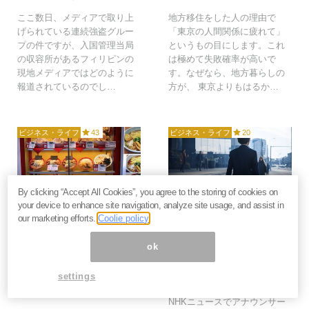
ここ数日、メディアで取り上
地方移住をした人の理由で
げられている連続強盗グルー
「東京の人間関係に疲れて」
プの件ですが、入国管理当局
というもの目にします。これ
の収容所があるフィリピンの
は極めて失敗確率が高いで
現地メディアではどのように
す。なぜなら、地方暮らしの
報道されているのでし…
方が、 東京よりもはるか…
ビジネス・ライフ
43
ビジネス・ライフ
20
By clicking “Accept All Cookies”, you agree to the storing of cookies on
2023年1月20日
2022年12月21日
your device to enhance site navigation, analyze site usage, and assist in
our marketing efforts.
Coolie policy
「ラーメンは庶民の食べ
日本の給料が上がらない
物だから値上げしない
のは労働者のせい。我慢
ok
で！」の乱暴さ。公共サ
と責任感で働き続けても
ービスでもあるまいし自
生活は楽にならない＝栗
settings
由に価格を決めるべき＝
原将
栗原将
NHKニュースでアナウンサー