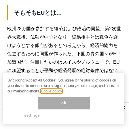
そもそもEUとは…
欧州28カ国が参加する経済および政治の同盟。第2次世
界大戦後、仏独が中心となり、貿易相手とは戦争を避
けようとする傾向があるとの考えから、経済的協力を
促進するために同盟が作られた。下図の青の国々がEU
加盟国だ。注目したいのはスイスやノルウェーで、EU
に加盟することが平和や経済発展の絶対条件ではない
ことが分かる。
By clicking “Accept All Cookies”, you agree to the storing of cookies on
your device to enhance site navigation, analyze site usage, and assist in
our marketing efforts.
Coolie policy
ok
×
settings