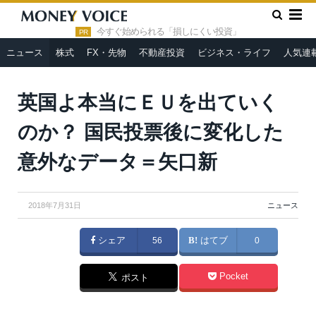
»
»
HOME
ニュース
英国よ本当にＥＵを出ていくのか？ 国民
投票後に変化した意外なデータ＝矢口新
今すぐ始められる「損しにくい投資」
PR
ニュース
株式
FX・先物
不動産投資
ビジネス・ライフ
人気連
英国よ本当にＥＵを出ていく
のか？ 国民投票後に変化した
意外なデータ＝矢口新
2018年7月31日
ニュース
シェア
56
はてブ
0
Pocket
ポスト