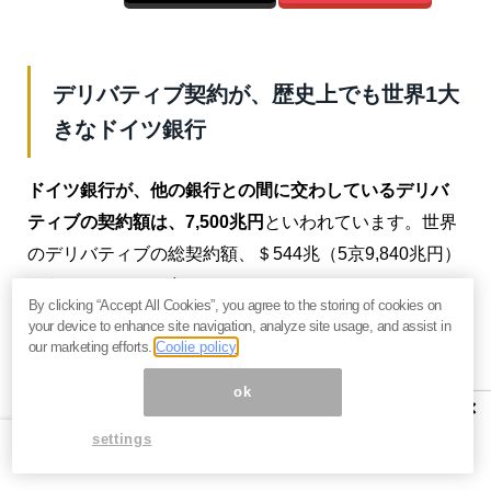
デリバティブ契約が、歴史上でも世界1大
きなドイツ銀行
ドイツ銀行が、他の銀行との間に交わしているデリバ
ティブの契約額は、7,500兆円
といわれています。世界
のデリバティブの総契約額、＄544兆（5京9,840兆円）
のうち、12.5％と多い。
By clicking “Accept All Cookies”, you agree to the storing of cookies on
your device to enhance site navigation, analyze site usage, and assist in
（注）7,500兆円の負債というわけではありませんの
our marketing efforts.
Coolie policy
で、念のために。7,500兆円は、デリバティブをかける
ok
対象（原資産）となるマネーの契約の増額です。
×
settings
【デリバティブが他行の8.3倍】