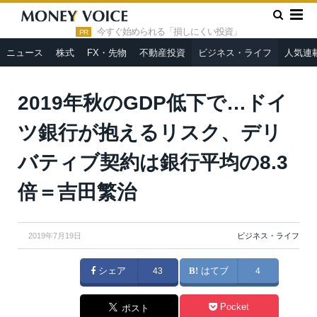
»
»
HOME
ビジネス・ライフ
2019年秋のGDP低下で…ドイツ
銀行が抱えるリスク、デリバティブ契約は銀行平均の8.3倍＝吉田繁
今すぐ始められる「損しにくい投資」
PR
治
ニュース
株式
FX・先物
不動産投資
ビジネス・ライフ
人気連
2019年秋のGDP低下で…ドイ
ツ銀行が抱えるリスク、デリ
バティブ契約は銀行平均の8.3
倍＝吉田繁治
2019年7月19日
ビジネス・ライフ
シェア
43
はてブ
4
Pocket
ポスト