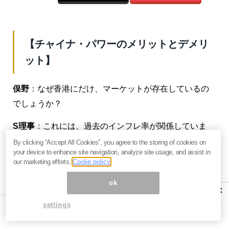
【チャイナ・パワーのメリットとデメリ
ット】
俣野
：なぜ香港にだけ、マーケットが存在しているの
でしょうか？
S理事
：これには、過去のインフレ率が関係していま
す。日本の過去40年のインフレ率を見てみると、切り
By clicking “Accept All Cookies”, you agree to the storing of cookies on
your device to enhance site navigation, analyze site usage, and assist in
上げてようやく1％です。先進国は平均して2％で、リ
our marketing efforts.
Coolie policy
ーマン・ショック後はだいたい1％くらいです。対する
ok
香港は5％。
香港のインフレの一因となっているのが、
×
不動産価格の高騰
です。
settings
そもそも、香港は山がちの狭い地形に700万人余りの人