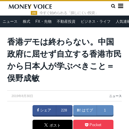
»
»
HOME
ニュース
香港デモは終わらない。中国政府に屈せず
自立する香港市民から日本人が学ぶべきこと＝俣野成敏
今すぐ始められる「損しにくい投資」
PR
ニュース
株式
FX・先物
不動産投資
ビジネス・ライフ
人気連
香港デモは終わらない。中国
政府に屈せず自立する香港市民
から日本人が学ぶべきこと＝
俣野成敏
2019年8月30日
ニュース
シェア
228
はてブ
1
Pocket
ポスト