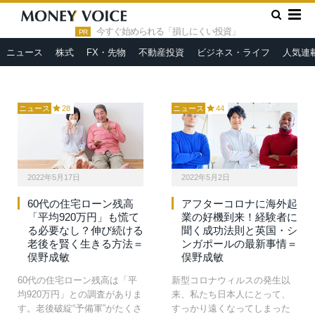
される日本。これは、インフ
る人は少なからずいるでしょ
»
レーションを通り越したスタ
HOME
俣野成敏
う。でも実際に起業できる人
今すぐ始められる「損しにくい投資」
グフレーションの前触れなの
PR
はほんのひと握りです。若く
でしょうか。今回は「インフ
して事業を起こせる人…
ニュース
株式
FX・先物
不動産投資
ビジネス・ライフ
人気連
レリスクを乗り越えて…
ニュース
28
ニュース
44
2022年5月17日
2022年5月2日
60代の住宅ローン残高
アフターコロナに海外起
「平均920万円」も慌て
業の好機到来！経験者に
る必要なし？伸び続ける
聞く成功法則と英国・シ
老後を賢く生きる方法＝
ンガポールの最新事情＝
俣野成敏
俣野成敏
60代の住宅ローン残高は「平
新型コロナウィルスの発生以
均920万円」との調査がありま
来、私たち日本人にとって、
す。老後破綻“予備軍”がたくさ
すっかり遠くなってしまった