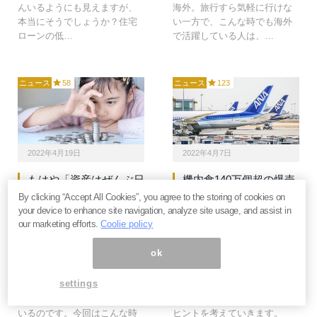
んいるようにも見えますが、
海外。旅行すら気軽に行けな
本当にそうでしょうか？住宅
い一方で、こんな時でも海外
ローンの低…
で活躍している人は、…
ニュース
58
ニュース
123
2022年4月19日
2022年4月7日
もはや「資産はぜんぶ日
機内食140万個超の爆売
本円」は無謀。“戦争の
れ。ANAはどうやって
By clicking “Accept All Cookies”, you agree to the storing of cookies on
火種”に囲まれた日本人
営業黒字に戻したのか？
your device to enhance site navigation, analyze site usage, and assist in
が知るべき自己防衛のた
新アプリでポイントを配
our marketing efforts.
Coolie policy
めの投資戦略＝俣野成敏
りまくるワケ＝俣野成敏
ok
ウクライナとロシアの戦争は
コロナで苦しむ航空会社です
対岸の火事ではありません。
が、この危機に新しいアイデ
settings
日本はロシア・中国・北朝鮮
アで経営危機に対抗するANA
と火種が燻る隣国に囲まれて
の事例をもとに、ビジネスの
いるのです。今回はこんな時
ヒントを考えていきます。