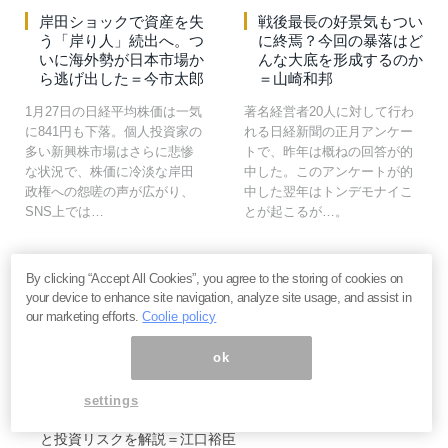
岸田ショックで資産を失
戦後最長の好景気もつい
う「岸り人」続出へ。つ
に終焉？今回の暴落はど
いに海外勢が日本市場か
んな大底を形成するのか
ら逃げ出した＝今市太郎
＝山崎和邦
1月27日の日経平均株価は一気
著名経営者20人に対して行わ
に841円も下落。個人投資家の
れる日経新聞の正月アンケー
多い新興株市場はさらに悲惨
トで、昨年は概ねの回答が的
な状況で、株価に冷淡な岸田
中した。このアンケートが的
政権への怨嗟の声が広がり、
中した翌年はトンデモナイこ
SNS上では…
とが起こるが…。
By clicking “Accept All Cookies”, you agree to the storing of cookies on
your device to enhance site navigation, analyze site usage, and assist in
our marketing efforts.
Coolie policy
ok
いま読まれてます
settings
株価乱高下「アドバンテスト」は買いか？AI特需の行方
と投資リスクを解説＝江口裕臣