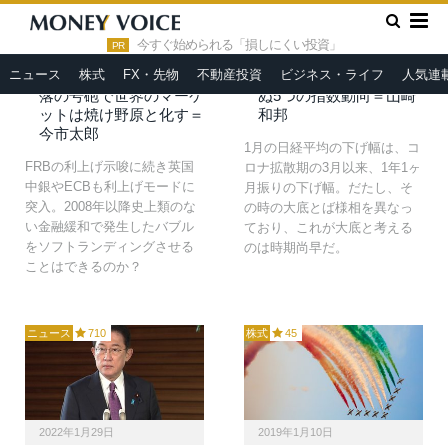
2022年2月7日
2022年2月7日
»
HOME
大暴落
人類史上類なき緩和から
日経平均1年10ヶ月振り
今すぐ始められる「損しにくい投資」
PR
各国中銀一斉の量的引き
の下げ幅で当面の底打ち
ニュース
株式
FX・先物
不動産投資
ビジネス・ライフ
人気連
締めへ。史上空前の大暴
か？それでも大底と言え
落の号砲で世界のマーケ
ぬ5つの指数動向＝山崎
ットは焼け野原と化す＝
和邦
今市太郎
1月の日経平均の下げ幅は、コ
FRBの利上げ示唆に続き英国
ロナ拡散期の3月以来、1年1ヶ
中銀やECBも利上げモードに
月振りの下げ幅。だたし、そ
突入。2008年以降史上類のな
の時の大底とば様相を異なっ
い金融緩和で発生したバブル
ており、これが大底と考える
をソフトランディングさせる
のは時期尚早だ。
ことはできるのか？
ニュース
710
株式
45
2022年1月29日
2019年1月10日