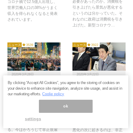
必要があったのか。消費税を
コロナ禍で12.5億人出現し、
引き上げたら景気が悪化する
世界労働人口の38%がうまく
というのは分かっていた。そ
収入を得られなくなると発表
れなのに政府は消費税を引き
されています。
上げた。新型コロナウ…
ニュース
3539
ニュース
3922
2020年3月28日
2020年3月22日
By clicking “Accept All Cookies”, you agree to the storing of cookies on
コロナ倒産急増の被害者
コロナ不況で日本人の大
your device to enhance site navigation, analyze site usage, and assist in
は若者たち。現在の貧困
半が貧困層へ。生活をダ
our marketing efforts.
Coolie policy
からさらに悲惨な「住居
ウングレードしないと生
喪失」に落ちる＝鈴木傾
きられない＝鈴木傾城
ok
城
日本の企業は99％は中小企業
コロナ不況はまだ始まったば
であり、新型コロナウイルス
settings
かりで、今後はさらに悪化す
はその経営を直撃する。景気
る。今はかろうじて非正規雇
悪化の次に起きるのは、非正