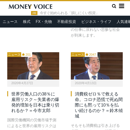
結婚した時は一流企業の社員
このコロナ禍で飲食・物販な
であっても、3年後には転職し
»
HOME
リストラ
ど様々なサービス業の約半数
てどこの馬の骨とも分からな
今すぐ始められる「損しにくい投資」
PR
が閉店や破綻に追い込まれれ
い人間になっているかもしれ
ニュース
株式
FX・先物
不動産投資
ビジネス・ライフ
人気連
ば、実に労働者の3割以上が元
ないのが今の時代だ。
の仕事に戻れない悲惨な社会
が到来します。
ニュース
201
ニュース
2047
2020年4月27日
2020年4月13日
世界労働人口の38％に
消費税ゼロ％で救える
雇用リスク～失業者の爆
命。コロナ恐慌で死ぬ間
発的増加を日本は乗り切
際にも黙って10％を払
れるか？＝今市太郎
い続けるのか？＝鈴木傾
城
国際労働機関の労働市場予測
そもそも消費税は引き上げる
によると世界の雇用リスクは