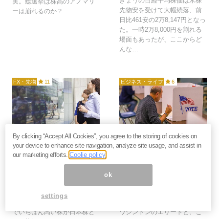
きょうの日経平均株価は米株
実。総選挙は株高のアノマリ
先物安を受けて大幅続落、前
ーは崩れるのか？
日比461安の2万8,147円となっ
た。一時2万8,000円を割れる
場面もあったが、ここからど
んな…
FX・先物
11
ビジネス・ライフ
6
2020年11月2日
2020年10月26日
By clicking “Accept All Cookies”, you agree to the storing of cookies on
your device to enhance site navigation, analyze site usage, and assist in
日本株が世界でいちばん
米大統領選は史上最高の
our marketing efforts.
Coolie policy
割高に。米国株は大統領
投票率へ。悪口合戦でト
選を控えて大幅下落＝持
ランプは何を失った？＝
ok
田有紀子
持田有紀子
欧米の株価の下落に比べて、
最後の大統領選前の討論会も
settings
日本株の下げが緩慢だ。世界
悪口合戦で終わった。従来の
でいちばん高い株が日本株と
ワシントンのエリートと、こ