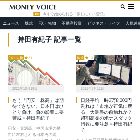
»
HOME
持田有紀子
今すぐ始められる「損しにくい投資」
PR
ニュース
株式
FX・先物
不動産投資
ビジネス・ライフ
人気連
持田有紀子 記事一覧
FX・先物
31
株式
13
2021年10月19日
2021年5月12日
もう「円安＝株高」は期
日経平均一時2万8,000円
待できない。日本円はひ
割れは「市場が正気に戻
とり負け、負の影響に要
る」大調整の前触れか？
警戒＝持田有紀子
超割高圏の米ナスダック
指数に要注意＝持田有紀
円安・資源高、中国市場の動
子
向に左右される日本円の現