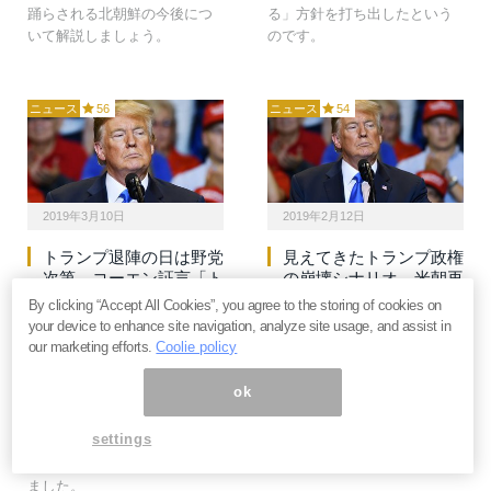
踊らされる北朝鮮の今後につ
る」方針を打ち出したという
いて解説しましょう。
のです。
ニュース
56
ニュース
54
2019年3月10日
2019年2月12日
トランプ退陣の日は野党
見えてきたトランプ政権
次第。コーエン証言「ト
の崩壊シナリオ、米朝再
ランプは詐欺師」と動か
会談の成果をどう演出す
By clicking “Accept All Cookies”, you agree to the storing of cookies on
ぬ証拠がトドメを刺す＝
るか？＝江守哲
your device to enhance site navigation, analyze site usage, and assist in
江守哲
our marketing efforts.
Coolie policy
20年の大統領選に向けて、ト
トランプ大統領の元顧問弁護
ランプ大統領の動向が怪しく
ok
士コーエン被告の公聴会で
なってきました。いま選挙す
は、ロシアゲートをはじめと
れば負けます。それくらい追
settings
するマズい証拠が次々と飛び
い込まれています。今後のシ
出し、事態は深刻になってき
ナリオを解説します。
ました。