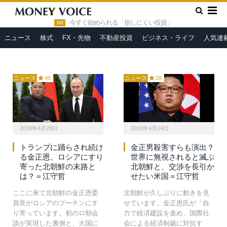
の石油タンカーを拿捕、最も
はいえ、本格的な動きにはな
»
HOME
江守哲の「ニュースの哲人」～日本で報道されない本当
狭いところで幅30キロ超しか
らないでしょう。大手メディ
の国際情勢と次のシナリオ
今すぐ始められる「損しにくい投資」
PR
ない要路の緊張は高まる一方
アは表向きの見方しかしてい
です。いよいよ開戦間近の混
ませんが、ミサイル発射の裏
ニュース
株式
FX・先物
不動産投資
ビジネス・ライフ
人気連
沌とした状況です。
側を解説します。
ニュース
45
ニュース
28
2019年4月28日
2019年4月14日
トランプに踊らされ続け
金正男殺害すらも演出？
る金正恩、ロシアにすり
世界に無視されると滅ぶ
寄った北朝鮮の末路と
北朝鮮と、交渉を長引か
は？＝江守哲
せたい米国＝江守哲
ここに来て北朝鮮の金正恩委
北朝鮮が久しぶりに動きを見
員長がロシアのプーチンにす
せています。金正恩氏が「自
り寄っています。初のロ朝会
力で経済建設を進め、国際社
談が実現した裏側と、大国に
会による経済制裁に対抗す