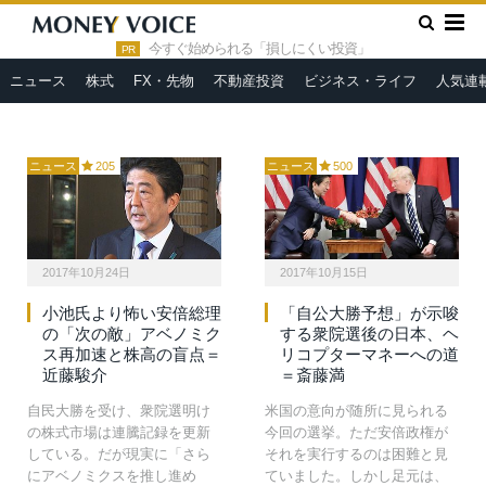
っており、修正・見直しが必
行額は4兆5556億円と9年ぶり
»
要な状況です。その機会が今
の高水準になった。なぜ低迷
HOME
異次元緩和
今すぐ始められる「損しにくい投資」
回の選挙でしたが、安倍政権
を続けていた個人向け国債が
PR
の続投でその期待は潰れまし
ここに来て増加したのだろう
ニュース
株式
FX・先物
不動産投資
ビジネス・ライフ
人気連
た。
か。
ニュース
205
ニュース
500
2017年10月24日
2017年10月15日
小池氏より怖い安倍総理
「自公大勝予想」が示唆
の「次の敵」アベノミク
する衆院選後の日本、ヘ
ス再加速と株高の盲点＝
リコプターマネーへの道
近藤駿介
＝斎藤満
自民大勝を受け、衆院選明け
米国の意向が随所に見られる
の株式市場は連騰記録を更新
今回の選挙。ただ安倍政権が
している。だが現実に「さら
それを実行するのは困難と見
にアベノミクスを推し進め
ていました。しかし足元は、