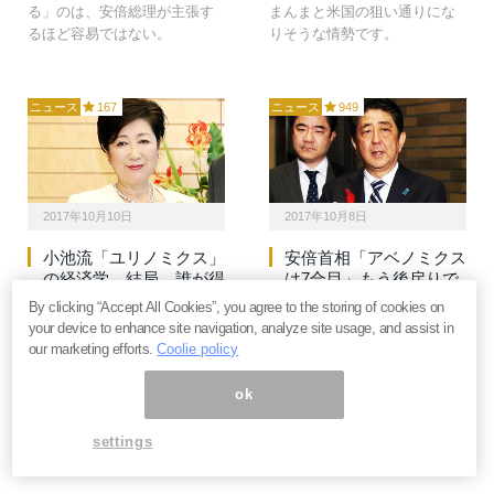
る」のは、安倍総理が主張す
まんまと米国の狙い通りにな
るほど容易ではない。
りそうな情勢です。
ニュース
167
ニュース
949
2017年10月10日
2017年10月8日
小池流「ユリノミクス」
安倍首相「アベノミクス
の経済学。結局、誰が得
は7合目」もう後戻りで
して誰が損するのか？＝
きぬ頂上からの景色と
By clicking “Accept All Cookies”, you agree to the storing of cookies on
斎藤満
は？＝東条雅彦
your device to enhance site navigation, analyze site usage, and assist in
our marketing efforts.
Coolie policy
小池氏のユリノミクスは、ア
安倍首相は「アベノミクスは7
ベノミクスと真逆の経済政策
合目」との認識を示していま
ok
です。衆院選で自民と希望が
す。しかし、日本という国
拮抗すれば、当然、その後の
は、もう後戻りできないとこ
settings
資源配分は大きく変化するこ
ろまで来ているというのが正
とになります。
しい見方です。